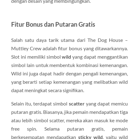
dengan desain yang membingungkan.
Fitur Bonus dan Putaran Gratis
Salah satu daya tarik utama dari The Dog House –
Muttley Crew adalah fitur bonus yang ditawarkannya.
Slot ini memiliki simbol
wild
yang dapat menggantikan
simbol lain untuk membentuk kombinasi kemenangan.
Wild ini juga dapat hadir dengan pengali kemenangan,
yang berarti setiap kemenangan yang melibatkan wild
dapat meningkat secara signifikan.
Selain itu, terdapat simbol
scatter
yang dapat memicu
putaran gratis. Biasanya, jika pemain mendapatkan tiga
atau lebih simbol scatter, mereka akan masuk ke mode
free spin. Selama putaran gratis, pemain
berkesempatan mendapatkan
sticky wild
, yaitu wild