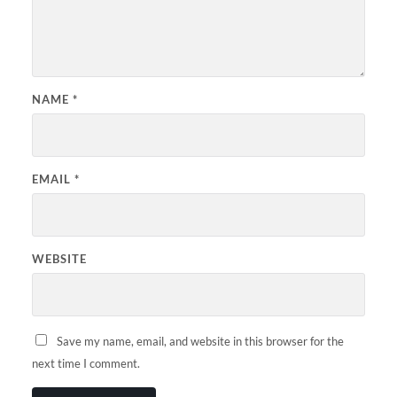
NAME
*
EMAIL
*
WEBSITE
Save my name, email, and website in this browser for the
next time I comment.