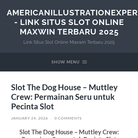
AMERICANILLUSTRATIONEXPE
- LINK SITUS SLOT ONLINE
MAXWIN TERBARU 2025
Link Situs Slot Online Maxwin Terbaru 2025
SHOW MENU
Slot The Dog House – Muttley
Crew: Permainan Seru untuk
Pecinta Slot
JANUARY 24, 2026
/
0 COMMENTS
Slot The Dog House – Muttley Crew: