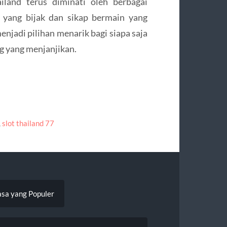
iland terus diminati oleh berbagai
 yang bijak dan sikap bermain yang
enjadi pilihan menarik bagi siapa saja
g yang menjanjikan.
,
slot thailand 77
asa yang Populer