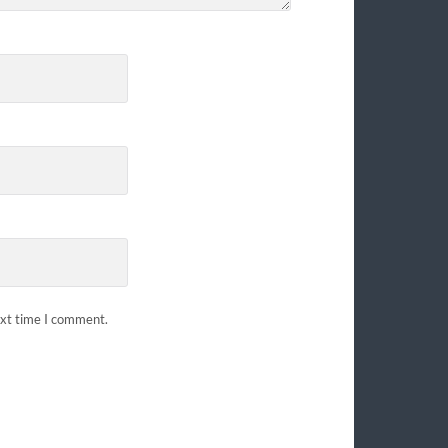
ext time I comment.