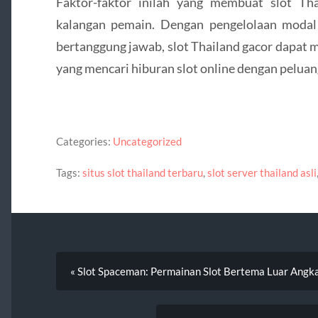
Faktor-faktor inilah yang membuat slot Tha
kalangan pemain. Dengan pengelolaan modal
bertanggung jawab, slot Thailand gacor dapat m
yang mencari hiburan slot online dengan peluan
Categories:
Uncategorized
Tags:
situs slot thailand terbaru
,
slot server thailand asli
« Slot Spaceman: Permainan Slot Bertema Luar Angk