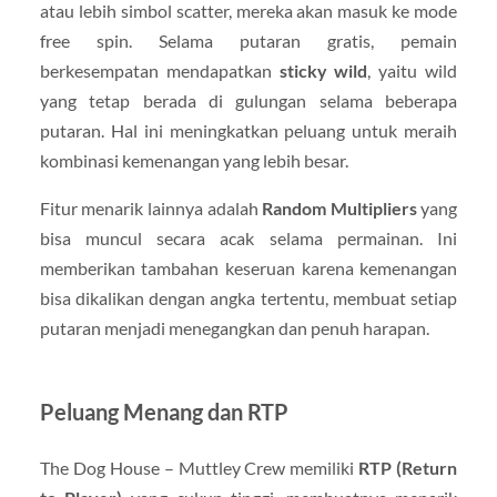
atau lebih simbol scatter, mereka akan masuk ke mode
free spin. Selama putaran gratis, pemain
berkesempatan mendapatkan
sticky wild
, yaitu wild
yang tetap berada di gulungan selama beberapa
putaran. Hal ini meningkatkan peluang untuk meraih
kombinasi kemenangan yang lebih besar.
Fitur menarik lainnya adalah
Random Multipliers
yang
bisa muncul secara acak selama permainan. Ini
memberikan tambahan keseruan karena kemenangan
bisa dikalikan dengan angka tertentu, membuat setiap
putaran menjadi menegangkan dan penuh harapan.
Peluang Menang dan RTP
The Dog House – Muttley Crew memiliki
RTP (Return