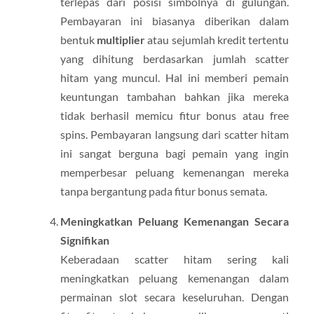
terlepas dari posisi simbolnya di gulungan.
Pembayaran ini biasanya diberikan dalam
bentuk
multiplier
atau sejumlah kredit tertentu
yang dihitung berdasarkan jumlah scatter
hitam yang muncul. Hal ini memberi pemain
keuntungan tambahan bahkan jika mereka
tidak berhasil memicu fitur bonus atau free
spins. Pembayaran langsung dari scatter hitam
ini sangat berguna bagi pemain yang ingin
memperbesar peluang kemenangan mereka
tanpa bergantung pada fitur bonus semata.
Meningkatkan Peluang Kemenangan Secara
Signifikan
Keberadaan scatter hitam sering kali
meningkatkan peluang kemenangan dalam
permainan slot secara keseluruhan. Dengan