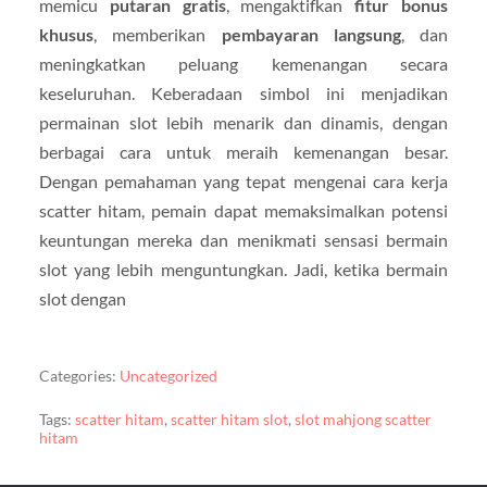
memicu
putaran gratis
, mengaktifkan
fitur bonus
khusus
, memberikan
pembayaran langsung
, dan
meningkatkan peluang kemenangan secara
keseluruhan. Keberadaan simbol ini menjadikan
permainan slot lebih menarik dan dinamis, dengan
berbagai cara untuk meraih kemenangan besar.
Dengan pemahaman yang tepat mengenai cara kerja
scatter hitam, pemain dapat memaksimalkan potensi
keuntungan mereka dan menikmati sensasi bermain
slot yang lebih menguntungkan. Jadi, ketika bermain
slot dengan
Categories:
Uncategorized
Tags:
scatter hitam
,
scatter hitam slot
,
slot mahjong scatter
hitam