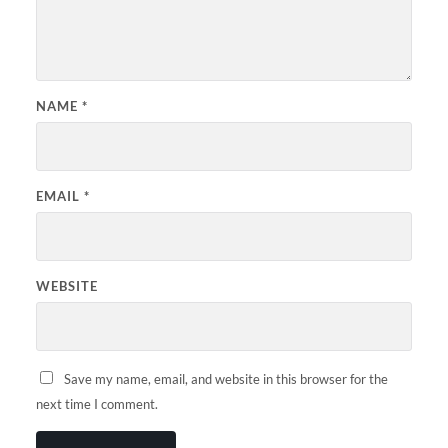
NAME
*
EMAIL
*
WEBSITE
Save my name, email, and website in this browser for the
next time I comment.