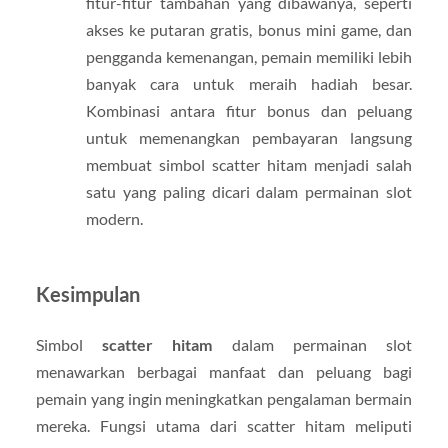
fitur-fitur tambahan yang dibawanya, seperti
akses ke putaran gratis, bonus mini game, dan
pengganda kemenangan, pemain memiliki lebih
banyak cara untuk meraih hadiah besar.
Kombinasi antara fitur bonus dan peluang
untuk memenangkan pembayaran langsung
membuat simbol scatter hitam menjadi salah
satu yang paling dicari dalam permainan slot
modern.
Kesimpulan
Simbol
scatter hitam
dalam permainan slot
menawarkan berbagai manfaat dan peluang bagi
pemain yang ingin meningkatkan pengalaman bermain
mereka. Fungsi utama dari scatter hitam meliputi