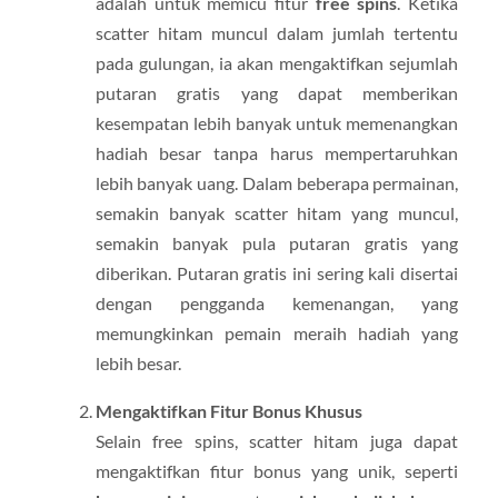
adalah untuk memicu fitur
free spins
. Ketika
scatter hitam muncul dalam jumlah tertentu
pada gulungan, ia akan mengaktifkan sejumlah
putaran gratis yang dapat memberikan
kesempatan lebih banyak untuk memenangkan
hadiah besar tanpa harus mempertaruhkan
lebih banyak uang. Dalam beberapa permainan,
semakin banyak scatter hitam yang muncul,
semakin banyak pula putaran gratis yang
diberikan. Putaran gratis ini sering kali disertai
dengan pengganda kemenangan, yang
memungkinkan pemain meraih hadiah yang
lebih besar.
Mengaktifkan Fitur Bonus Khusus
Selain free spins, scatter hitam juga dapat
mengaktifkan fitur bonus yang unik, seperti