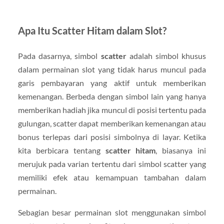
Apa Itu Scatter Hitam dalam Slot?
Pada dasarnya, simbol
scatter
adalah simbol khusus
dalam permainan slot yang tidak harus muncul pada
garis pembayaran yang aktif untuk memberikan
kemenangan. Berbeda dengan simbol lain yang hanya
memberikan hadiah jika muncul di posisi tertentu pada
gulungan, scatter dapat memberikan kemenangan atau
bonus terlepas dari posisi simbolnya di layar. Ketika
kita berbicara tentang
scatter hitam
, biasanya ini
merujuk pada varian tertentu dari simbol scatter yang
memiliki efek atau kemampuan tambahan dalam
permainan.
Sebagian besar permainan slot menggunakan simbol