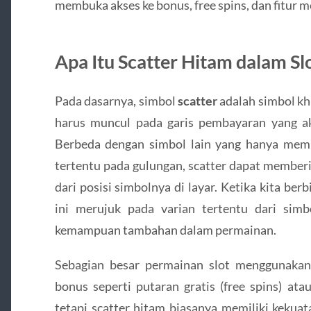
membuka akses ke bonus, free spins, dan fitur m
Apa Itu Scatter Hitam dalam Sl
Pada dasarnya, simbol
scatter
adalah simbol kh
harus muncul pada garis pembayaran yang a
Berbeda dengan simbol lain yang hanya membe
tertentu pada gulungan, scatter dapat member
dari posisi simbolnya di layar. Ketika kita ber
ini merujuk pada varian tertentu dari simb
kemampuan tambahan dalam permainan.
Sebagian besar permainan slot menggunakan
bonus seperti putaran gratis (free spins) a
tetapi scatter hitam biasanya memiliki kekua