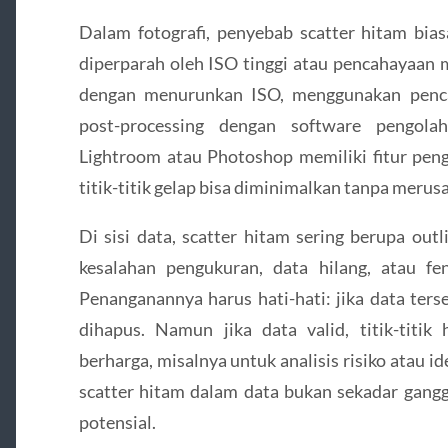
Dalam fotografi, penyebab scatter hitam biasa
diperparah oleh ISO tinggi atau pencahayaan 
dengan menurunkan ISO, menggunakan penc
post-processing dengan software pengola
Lightroom atau Photoshop memiliki fitur peng
titik-titik gelap bisa diminimalkan tanpa merusa
Di sisi data, scatter hitam sering berupa outli
kesalahan pengukuran, data hilang, atau f
Penanganannya harus hati-hati: jika data ters
dihapus. Namun jika data valid, titik-titik
berharga, misalnya untuk analisis risiko atau id
scatter hitam dalam data bukan sekadar gangg
potensial.