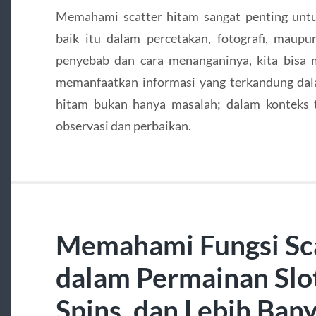
Memahami scatter hitam sangat penting untuk
baik itu dalam percetakan, fotografi, maupu
penyebab dan cara menanganinya, kita bisa m
memanfaatkan informasi yang terkandung dalam
hitam bukan hanya masalah; dalam konteks te
observasi dan perbaikan.
Memahami Fungsi Sc
dalam Permainan Slot
Spins, dan Lebih Ban