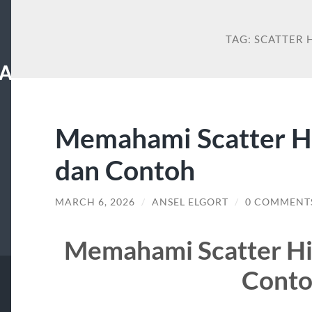
TAG:
SCATTER 
ATIONEXPERTS.COM
Memahami Scatter Hi
dan Contoh
MARCH 6, 2026
/
ANSEL ELGORT
/
0 COMMENT
Memahami Scatter Hit
Cont