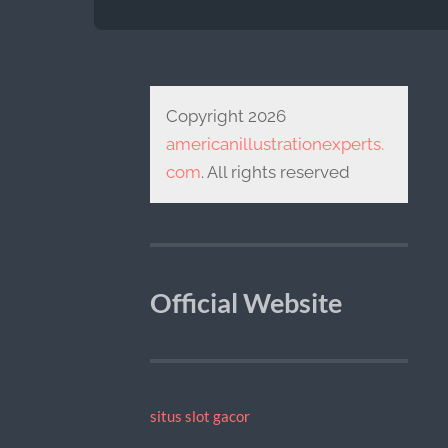
Copyright 2026
americanillustrationexperts.
com
. All rights reserved
Official Website
situs slot gacor