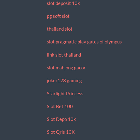
slot deposit 10k
pg soft slot
thailand slot
slot pragmatic play gates of olympus
link slot thailand
slot mahjong gacor
joker123 gaming
Starlight Princess
Slot Bet 100
Slot Depo 10k
Slot Qris 10K