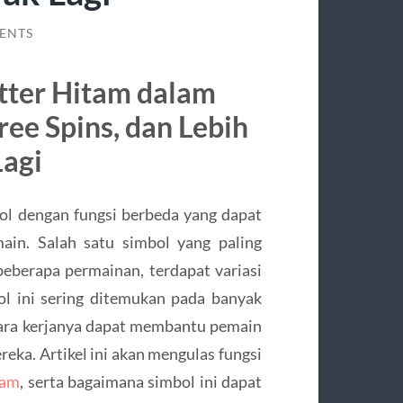
ENTS
tter Hitam dalam
ree Spins, dan Lebih
Lagi
ol dengan fungsi berbeda yang dapat
in. Salah satu simbol yang paling
beberapa permainan, terdapat variasi
ol ini sering ditemukan pada banyak
ara kerjanya dapat membantu pemain
a. Artikel ini akan mengulas fungsi
tam
, serta bagaimana simbol ini dapat