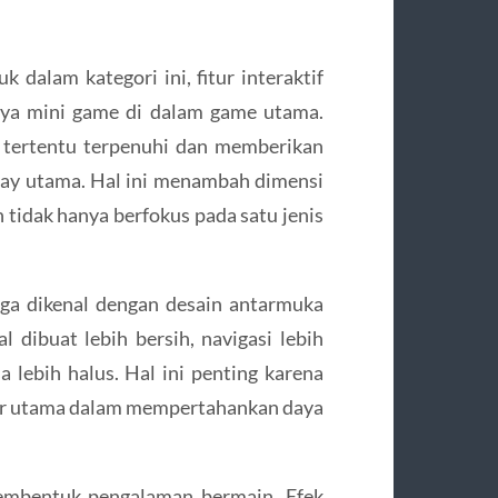
dalam kategori ini, fitur interaktif
nya mini game di dalam game utama.
i tertentu terpenuhi dan memberikan
ay utama. Hal ini menambah dimensi
tidak hanya berfokus pada satu jenis
uga dikenal dengan desain antarmuka
l dibuat lebih bersih, navigasi lebih
a lebih halus. Hal ini penting karena
or utama dalam mempertahankan daya
embentuk pengalaman bermain. Efek