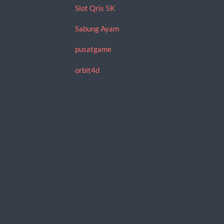
Slot Qris 5K
Sabung Ayam
pusatgame
orbit4d