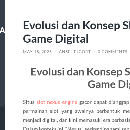
Evolusi dan Konsep S
ATIONEXPERTS.COM
Game Digital
MAY 18, 2026
/
ANSEL ELGORT
/
0 COMMENTS
Evolusi dan Konsep 
Game Dig
Situs
slot nexus engine
gacor dapat dianggap 
permainan slot yang awalnya berbentuk me
menjadi digital, dan kini memasuki era berbasi
Dalam konteks ini, “Nexus” sering dipahami seb