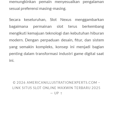
memungkinkan pemain menyesuaikan pengalaman
sesuai preferensi masing-masing.
Secara keseluruhan, Slot Nexus menggambarkan
bagaimana permainan slot terus berkembang
mengikuti kemajuan teknologi dan kebutuhan hiburan
modern. Dengan perpaduan desain, fitur, dan sistem
yang semakin kompleks, konsep ini menjadi bagian
penting dalam transformasi industri game digital saat
ini.
© 2026
AMERICANILLUSTRATIONEXPERTS.COM –
LINK SITUS SLOT ONLINE MAXWIN TERBARU 2025
—
UP ↑