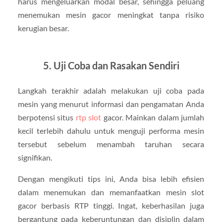
harus mengeluarkan modal besar, sehingga peluang
menemukan mesin gacor meningkat tanpa risiko
kerugian besar.
5. Uji Coba dan Rasakan Sendiri
Langkah terakhir adalah melakukan uji coba pada
mesin yang menurut informasi dan pengamatan Anda
berpotensi situs
rtp slot
gacor. Mainkan dalam jumlah
kecil terlebih dahulu untuk menguji performa mesin
tersebut sebelum menambah taruhan secara
signifikan.
Dengan mengikuti tips ini, Anda bisa lebih efisien
dalam menemukan dan memanfaatkan mesin slot
gacor berbasis RTP tinggi. Ingat, keberhasilan juga
bergantung pada keberuntungan dan disiplin dalam