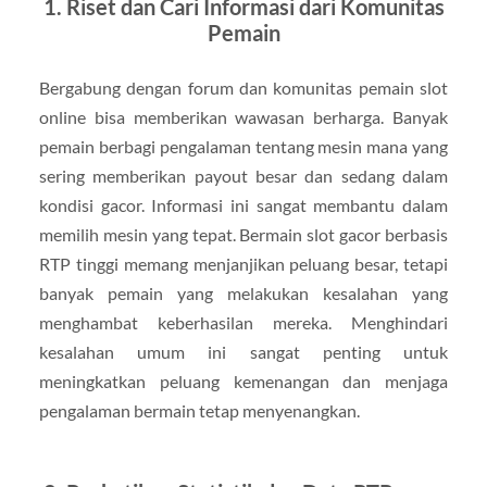
1. Riset dan Cari Informasi dari Komunitas
Pemain
Bergabung dengan forum dan komunitas pemain slot
online bisa memberikan wawasan berharga. Banyak
pemain berbagi pengalaman tentang mesin mana yang
sering memberikan payout besar dan sedang dalam
kondisi gacor. Informasi ini sangat membantu dalam
memilih mesin yang tepat. Bermain slot gacor berbasis
RTP tinggi memang menjanjikan peluang besar, tetapi
banyak pemain yang melakukan kesalahan yang
menghambat keberhasilan mereka. Menghindari
kesalahan umum ini sangat penting untuk
meningkatkan peluang kemenangan dan menjaga
pengalaman bermain tetap menyenangkan.