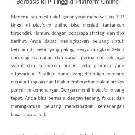
Berbasis RTP Tinggi di Platform Online
Menemukan mesin slot gacor yang menawarkan RTP
tinggi di platform online bisa menjadi tantangan
tersendiri. Namun, dengan beberapa strategi dan tips
berikut, Anda dapat meningkatkan peluang untuk
bermain di mesin yang paling menguntungkan. Selain
dari segi keamanan dan variasi permainan, cek juga
syarat dan ketentuan bonus serta promosi yang
ditawarkan. Pastikan bonus yang diberikan memang
menguntungkan dan tidak memberatkan dalam proses
pencairan kemenangan. Dengan memilih platform yang
tepat, Anda bisa bermain dengan tenang, fokus, dan
meningkatkan peluang mendapatkan kemenangan
besar secara adil.