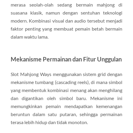
merasa seolah-olah sedang bermain mahjong di
suasana klasik, namun dengan sentuhan teknologi
modern. Kombinasi visual dan audio tersebut menjadi
faktor penting yang membuat pemain betah bermain
dalam waktu lama.
Mekanisme Permainan dan Fitur Unggulan
Slot Mahjong Ways menggunakan sistem grid dengan
mekanisme tumbang (cascading reels), di mana simbol
yang membentuk kombinasi menang akan menghilang
dan digantikan oleh simbol baru. Mekanisme ini
memungkinkan pemain mendapatkan kemenangan
beruntun dalam satu putaran, sehingga permainan
terasa lebih hidup dan tidak monoton.