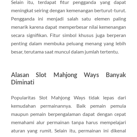
Selain itu, terdapat fitur pengganda yang dapat
meningkat seiring dengan kemenangan berturut-turut.
Pengganda ini menjadi salah satu elemen paling
menarik karena dapat memperbesar nilai kemenangan
secara signifikan. Fitur simbol khusus juga berperan
penting dalam membuka peluang menang yang lebih
besar, terutama saat muncul dalam jumlah tertentu.
Alasan Slot Mahjong Ways Banyak
Diminati
Popularitas Slot Mahjong Ways tidak lepas dari
kemudahan permainannya. Baik pemain pemula
maupun pemain berpengalaman dapat dengan cepat
memahami alur permainan tanpa harus mempelajari
aturan yang rumit. Selain itu, permainan ini dikenal