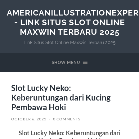
AMERICANILLUSTRATIONEXPE
- LINK SITUS SLOT ONLINE
MAXWIN TERBARU 2025
Link Situs Slot Online Maxwin Terbaru 2025
SHOW MENU
Slot Lucky Neko:
Keberuntungan dari Kucing
Pembawa Hoki
OCTOBER 6, 2025
/
0 COMMENTS
Slot Lucky Neko: Keberuntungan dari