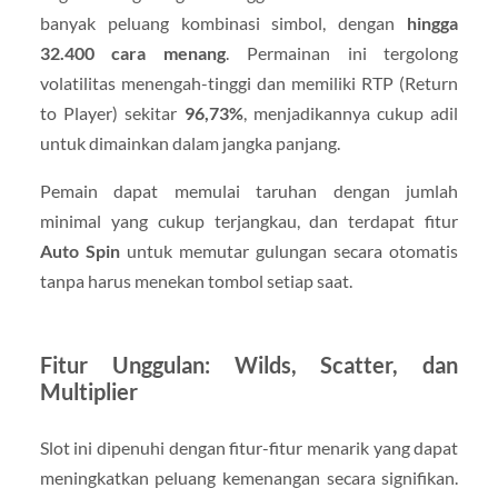
banyak peluang kombinasi simbol, dengan
hingga
32.400 cara menang
. Permainan ini tergolong
volatilitas menengah-tinggi dan memiliki RTP (Return
to Player) sekitar
96,73%
, menjadikannya cukup adil
untuk dimainkan dalam jangka panjang.
Pemain dapat memulai taruhan dengan jumlah
minimal yang cukup terjangkau, dan terdapat fitur
Auto Spin
untuk memutar gulungan secara otomatis
tanpa harus menekan tombol setiap saat.
Fitur Unggulan: Wilds, Scatter, dan
Multiplier
Slot ini dipenuhi dengan fitur-fitur menarik yang dapat
meningkatkan peluang kemenangan secara signifikan.