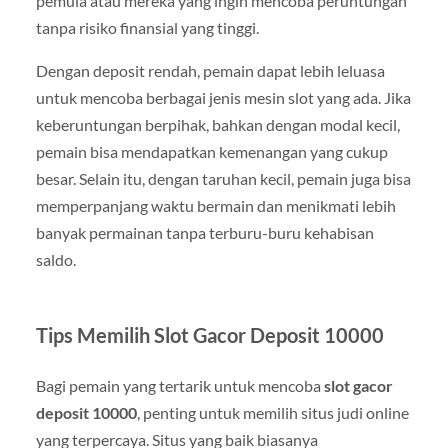
pemula atau mereka yang ingin mencoba peruntungan
tanpa risiko finansial yang tinggi.
Dengan deposit rendah, pemain dapat lebih leluasa
untuk mencoba berbagai jenis mesin slot yang ada. Jika
keberuntungan berpihak, bahkan dengan modal kecil,
pemain bisa mendapatkan kemenangan yang cukup
besar. Selain itu, dengan taruhan kecil, pemain juga bisa
memperpanjang waktu bermain dan menikmati lebih
banyak permainan tanpa terburu-buru kehabisan
saldo.
Tips Memilih Slot Gacor Deposit 10000
Bagi pemain yang tertarik untuk mencoba
slot gacor
deposit 10000
, penting untuk memilih situs judi online
yang terpercaya. Situs yang baik biasanya