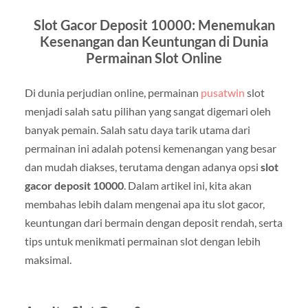
Slot Gacor Deposit 10000: Menemukan
Kesenangan dan Keuntungan di Dunia
Permainan Slot Online
Di dunia perjudian online, permainan
pusatwin
slot
menjadi salah satu pilihan yang sangat digemari oleh
banyak pemain. Salah satu daya tarik utama dari
permainan ini adalah potensi kemenangan yang besar
dan mudah diakses, terutama dengan adanya opsi
slot
gacor deposit 10000
. Dalam artikel ini, kita akan
membahas lebih dalam mengenai apa itu slot gacor,
keuntungan dari bermain dengan deposit rendah, serta
tips untuk menikmati permainan slot dengan lebih
maksimal.