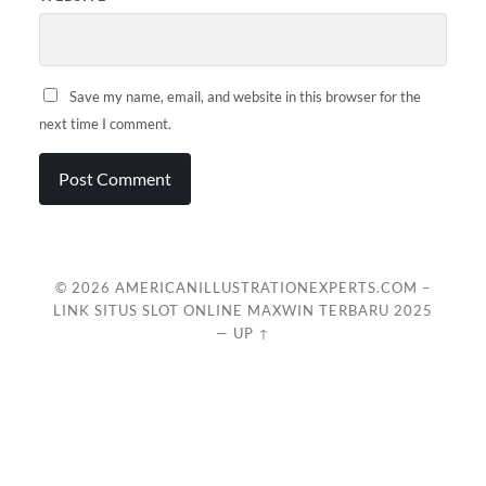
Save my name, email, and website in this browser for the
next time I comment.
© 2026
AMERICANILLUSTRATIONEXPERTS.COM –
LINK SITUS SLOT ONLINE MAXWIN TERBARU 2025
—
UP ↑