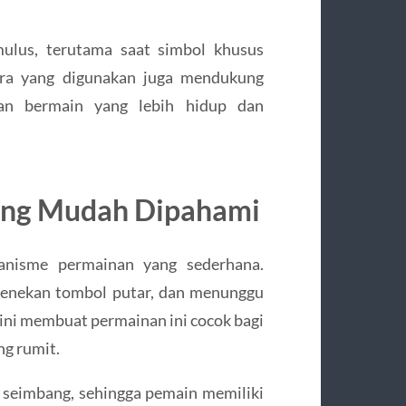
mulus, terutama saat simbol khusus
uara yang digunakan juga mendukung
an bermain yang lebih hidup dan
ang Mudah Dipahami
anisme permainan yang sederhana.
menekan tombol putar, dan menunggu
 ini membuat permainan ini cocok bagi
ng rumit.
 seimbang, sehingga pemain memiliki