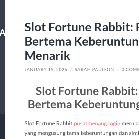
Slot Fortune Rabbit:
ATIONEXPERTS.COM
Bertema Keberuntun
Menarik
JANUARY 19, 2026
/
SARAH PAULSON
/
0 COM
Slot Fortune Rabbit
Bertema Keberuntung
Slot Fortune Rabbit
pusatmenang login
merupak
yang mengusung tema keberuntungan dan simb