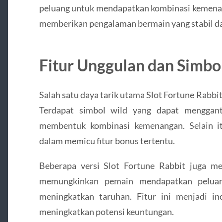
peluang untuk mendapatkan kombinasi kemenang
memberikan pengalaman bermain yang stabil d
Fitur Unggulan dan Simbo
Salah satu daya tarik utama Slot Fortune Rabbit 
Terdapat simbol wild yang dapat menggan
membentuk kombinasi kemenangan. Selain it
dalam memicu fitur bonus tertentu.
Beberapa versi Slot Fortune Rabbit juga me
memungkinkan pemain mendapatkan pelua
meningkatkan taruhan. Fitur ini menjadi i
meningkatkan potensi keuntungan.