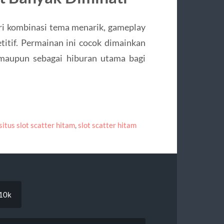
ari kombinasi tema menarik, gameplay
itif. Permainan ini cocok dimainkan
 maupun sebagai hiburan utama bagi
situs slot scatter hitam
,
slot scatter hitam
 10k