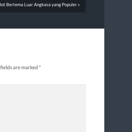
lot Bertema Luar Angkasa yang Populer »
fields are marked
*