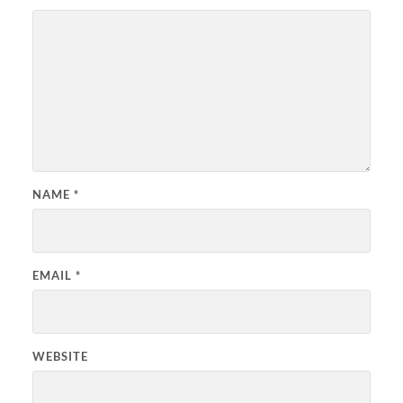
NAME
*
EMAIL
*
WEBSITE