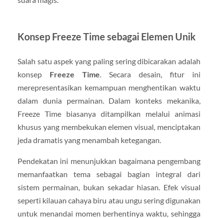
Konsep Freeze Time sebagai Elemen Unik
Salah satu aspek yang paling sering dibicarakan adalah
konsep
Freeze Time
. Secara desain, fitur ini
merepresentasikan kemampuan menghentikan waktu
dalam dunia permainan. Dalam konteks mekanika,
Freeze Time biasanya ditampilkan melalui animasi
khusus yang membekukan elemen visual, menciptakan
jeda dramatis yang menambah ketegangan.
Pendekatan ini menunjukkan bagaimana pengembang
memanfaatkan tema sebagai bagian integral dari
sistem permainan, bukan sekadar hiasan. Efek visual
seperti kilauan cahaya biru atau ungu sering digunakan
untuk menandai momen berhentinya waktu, sehingga