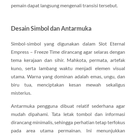
pemain dapat langsung mengenali transisi tersebut.
Desain Simbol dan Antarmuka
Simbol-simbol yang digunakan dalam Slot Eternal
Empress – Freeze Time dirancang agar selaras dengan
tema kerajaan dan sihir. Mahkota, permata, artefak
kuno, serta lambang waktu menjadi elemen visual
utama. Warna yang dominan adalah emas, ungu, dan
biru tua, menciptakan kesan mewah sekaligus
misterius.
Antarmuka pengguna dibuat relatif sederhana agar
mudah dipahami. Tata letak tombol dan informasi
dirancang minimalis, sehingga perhatian tetap terfokus
pada area utama permainan. Ini menunjukkan