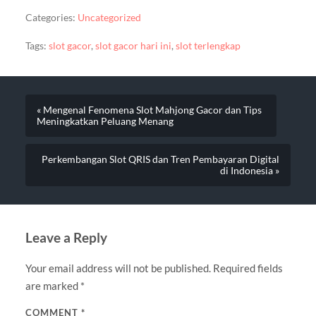
Categories:
Uncategorized
Tags:
slot gacor
,
slot gacor hari ini
,
slot terlengkap
« Mengenal Fenomena Slot Mahjong Gacor dan Tips
Meningkatkan Peluang Menang
Perkembangan Slot QRIS dan Tren Pembayaran Digital
di Indonesia »
Leave a Reply
Your email address will not be published.
Required fields
are marked
*
COMMENT
*