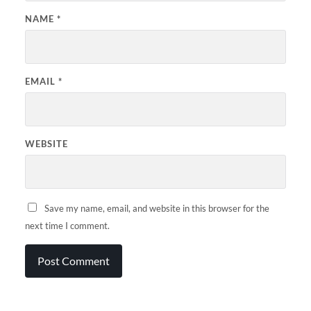
NAME
*
EMAIL
*
WEBSITE
Save my name, email, and website in this browser for the
next time I comment.