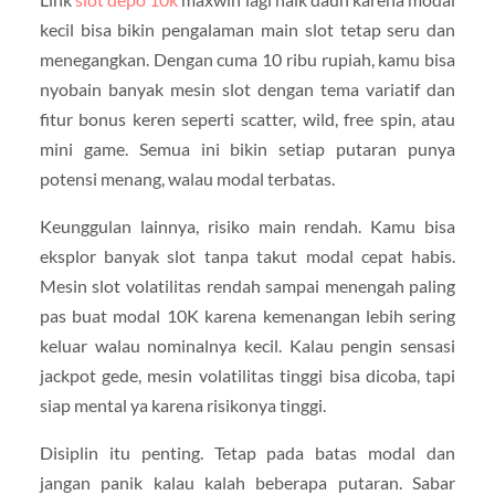
kecil bisa bikin pengalaman main slot tetap seru dan
menegangkan. Dengan cuma 10 ribu rupiah, kamu bisa
nyobain banyak mesin slot dengan tema variatif dan
fitur bonus keren seperti scatter, wild, free spin, atau
mini game. Semua ini bikin setiap putaran punya
potensi menang, walau modal terbatas.
Keunggulan lainnya, risiko main rendah. Kamu bisa
eksplor banyak slot tanpa takut modal cepat habis.
Mesin slot volatilitas rendah sampai menengah paling
pas buat modal 10K karena kemenangan lebih sering
keluar walau nominalnya kecil. Kalau pengin sensasi
jackpot gede, mesin volatilitas tinggi bisa dicoba, tapi
siap mental ya karena risikonya tinggi.
Disiplin itu penting. Tetap pada batas modal dan
jangan panik kalau kalah beberapa putaran. Sabar