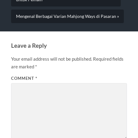
Mengenal Berbagai Varian Mahjong Ways di Pasaran »
Leave a Reply
Your email address will not be published.
Required fields
are marked
*
COMMENT
*