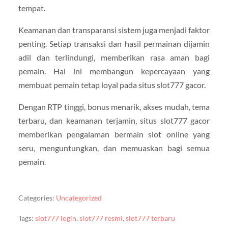
tempat.
Keamanan dan transparansi sistem juga menjadi faktor
penting. Setiap transaksi dan hasil permainan dijamin
adil dan terlindungi, memberikan rasa aman bagi
pemain. Hal ini membangun kepercayaan yang
membuat pemain tetap loyal pada situs slot777 gacor.
Dengan RTP tinggi, bonus menarik, akses mudah, tema
terbaru, dan keamanan terjamin, situs slot777 gacor
memberikan pengalaman bermain slot online yang
seru, menguntungkan, dan memuaskan bagi semua
pemain.
Categories:
Uncategorized
Tags:
slot777 login
,
slot777 resmi
,
slot777 terbaru