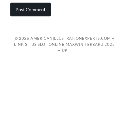
© 2026
AMERICANILLUSTRATIONEXPERTS.COM –
LINK SITUS SLOT ONLINE MAXWIN TERBARU 2025
—
UP ↑