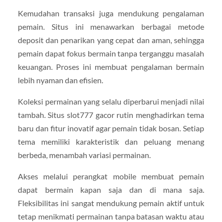
Kemudahan transaksi juga mendukung pengalaman
pemain. Situs ini menawarkan berbagai metode
deposit dan penarikan yang cepat dan aman, sehingga
pemain dapat fokus bermain tanpa terganggu masalah
keuangan. Proses ini membuat pengalaman bermain
lebih nyaman dan efisien.
Koleksi permainan yang selalu diperbarui menjadi nilai
tambah. Situs slot777 gacor rutin menghadirkan tema
baru dan fitur inovatif agar pemain tidak bosan. Setiap
tema memiliki karakteristik dan peluang menang
berbeda, menambah variasi permainan.
Akses melalui perangkat mobile membuat pemain
dapat bermain kapan saja dan di mana saja.
Fleksibilitas ini sangat mendukung pemain aktif untuk
tetap menikmati permainan tanpa batasan waktu atau