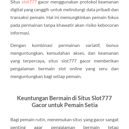
Situs
slot777
gacor menggunakan protokol keamanan
digital yang canggih untuk melindungi data pribadi dan
transaksi pemain. Hal ini memungkinkan pemain fokus
pada permainan tanpa khawatir akan risiko kebocoran
informasi.
Dengan kombinasi permainan variatif, bonus
menguntungkan, kemudahan akses, dan keamanan
yang terpercaya, situs slot777 gacor memberikan
pengalaman bermain slot online yang seru dan
menguntungkan bagi setiap pemain.
Keuntungan Bermain di Situs Slot777
Gacor untuk Pemain Setia
Bagi pemain rutin, menemukan situs yang gacor sangat
penting agar pengalaman bermain tetap