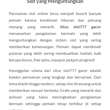
Slot yang Menguntungkan
Permainan slot online terus menjadi favorit banyak
pemain karena kombinasi hiburan dan peluang
menang yang menarik.
Situs slot777 gacor
menawarkan pengalaman bermain yang lebih
menguntungkan dengan sistem slot yang sering
memberikan kemenangan. Pemain dapat menikmati
putaran yang lebih sering membuahkan hadiah, baik
berupa bonus, free spins, maupun jackpot progresif.
Keunggulan utama dari situs slot777 gacor adalah
koleksi permainan yang lengkap dan bervariasi. Dari
tema klasik hingga modern, setiap slot dirancang untuk
memberikan sensasi berbeda. Grafis yang menarik dan
animasi yang halus meningkatkan pengalaman
bermain sehingga pemain tetap terhibur di setiap