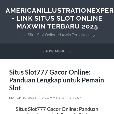
AMERICANILLUSTRATIONEXPE
- LINK SITUS SLOT ONLINE
MAXWIN TERBARU 2025
Link Situs Slot Online Maxwin Terbaru 2025
SHOW MENU
Situs Slot777 Gacor Online:
Panduan Lengkap untuk Pemain
Slot
MARCH 10, 2026
/
0 COMMENTS
/
STICKY
Situs Slot777 Gacor Online: Panduan