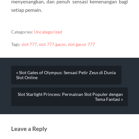
menyenangkan, dan penuh sensasi kemenangan bagi
setiap pemain.
Categories:
Uncategorized
Tags:
slot 777
,
slot 777 gacor
,
slot gacor 777
« Slot Gates of Olympus: Sensasi Petir Zeus di Dunia
Slot Online
Slot Starlight Princess: Permainan Slot Populer dengan
Tema Fantasi »
Leave a Reply