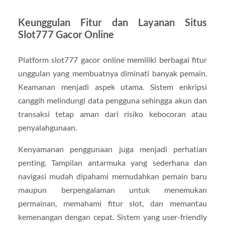
Keunggulan Fitur dan Layanan Situs
Slot777 Gacor Online
Platform slot777 gacor online memiliki berbagai fitur
unggulan yang membuatnya diminati banyak pemain.
Keamanan menjadi aspek utama. Sistem enkripsi
canggih melindungi data pengguna sehingga akun dan
transaksi tetap aman dari risiko kebocoran atau
penyalahgunaan.
Kenyamanan penggunaan juga menjadi perhatian
penting. Tampilan antarmuka yang sederhana dan
navigasi mudah dipahami memudahkan pemain baru
maupun berpengalaman untuk menemukan
permainan, memahami fitur slot, dan memantau
kemenangan dengan cepat. Sistem yang user-friendly