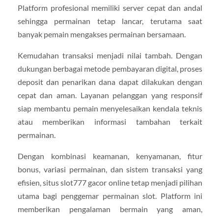
Platform profesional memiliki server cepat dan andal
sehingga permainan tetap lancar, terutama saat
banyak pemain mengakses permainan bersamaan.
Kemudahan transaksi menjadi nilai tambah. Dengan
dukungan berbagai metode pembayaran digital, proses
deposit dan penarikan dana dapat dilakukan dengan
cepat dan aman. Layanan pelanggan yang responsif
siap membantu pemain menyelesaikan kendala teknis
atau memberikan informasi tambahan terkait
permainan.
Dengan kombinasi keamanan, kenyamanan, fitur
bonus, variasi permainan, dan sistem transaksi yang
efisien, situs slot777 gacor online tetap menjadi pilihan
utama bagi penggemar permainan slot. Platform ini
memberikan pengalaman bermain yang aman,