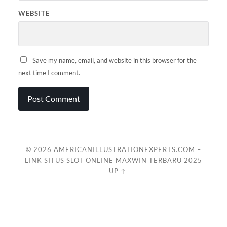
WEBSITE
Save my name, email, and website in this browser for the
next time I comment.
© 2026
AMERICANILLUSTRATIONEXPERTS.COM –
LINK SITUS SLOT ONLINE MAXWIN TERBARU 2025
—
UP ↑