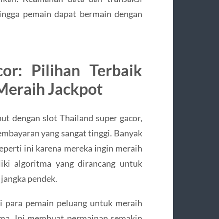
sehingga pemain dapat bermain dengan
or: Pilihan Terbaik
Meraih Jackpot
but dengan slot Thailand super gacor,
embayaran yang sangat tinggi. Banyak
eperti ini karena mereka ingin meraih
iki algoritma yang dirancang untuk
jangka pendek.
i para pemain peluang untuk meraih
ama. Ini membuat permainan semakin