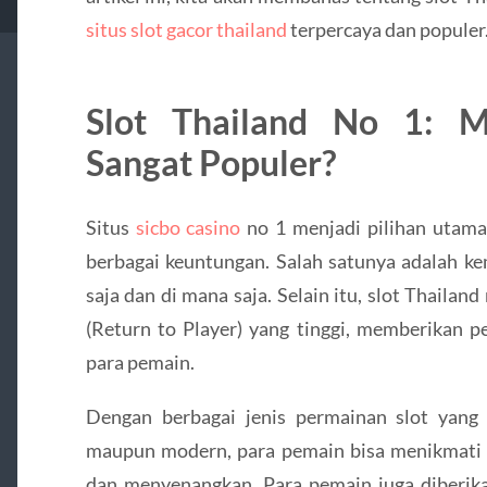
situs slot gacor thailand
terpercaya dan populer
Slot Thailand No 1: M
Sangat Populer?
Situs
sicbo casino
no 1 menjadi pilihan utam
berbagai keuntungan. Salah satunya adalah k
saja dan di mana saja. Selain itu, slot Thailan
(Return to Player) yang tinggi, memberikan p
para pemain.
Dengan berbagai jenis permainan slot yang d
maupun modern, para pemain bisa menikmati 
dan menyenangkan. Para pemain juga diberik