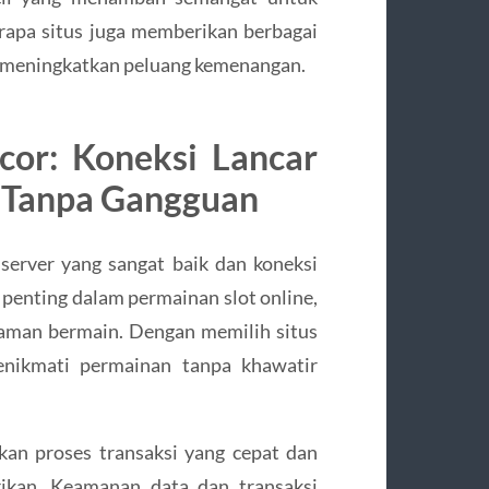
rapa situs juga memberikan berbagai
 meningkatkan peluang kemenangan.
cor: Koneksi Lancar
 Tanpa Gangguan
 server yang sangat baik dan koneksi
t penting dalam permainan slot online,
aman bermain. Dengan memilih situs
menikmati permainan tanpa khawatir
kan proses transaksi yang cepat dan
ikan. Keamanan data dan transaksi