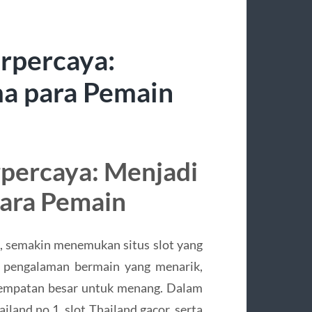
erpercaya:
ma para Pemain
erpercaya: Menjadi
para Pemain
d, semakin menemukan situs slot yang
n pengalaman bermain yang menarik,
sempatan besar untuk menang. Dalam
iland no 1, slot Thailand gacor, serta