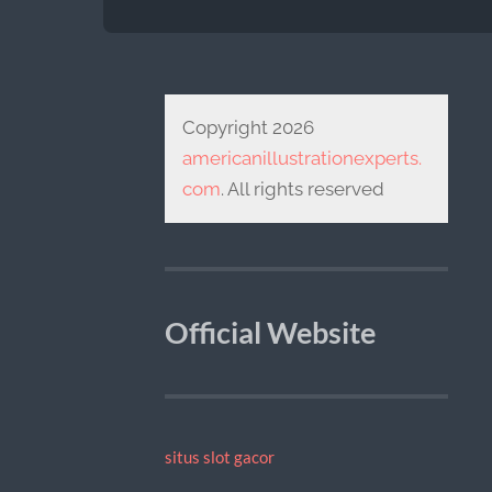
Copyright 2026
americanillustrationexperts.
com
. All rights reserved
Official Website
situs slot gacor