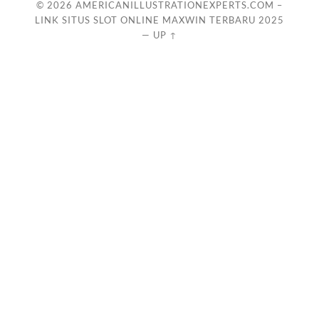
© 2026
AMERICANILLUSTRATIONEXPERTS.COM –
LINK SITUS SLOT ONLINE MAXWIN TERBARU 2025
—
UP ↑