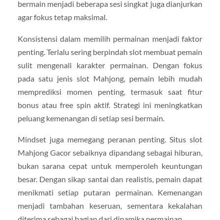
bermain menjadi beberapa sesi singkat juga dianjurkan
agar fokus tetap maksimal.
Konsistensi dalam memilih permainan menjadi faktor
penting. Terlalu sering berpindah slot membuat pemain
sulit mengenali karakter permainan. Dengan fokus
pada satu jenis slot Mahjong, pemain lebih mudah
memprediksi momen penting, termasuk saat fitur
bonus atau free spin aktif. Strategi ini meningkatkan
peluang kemenangan di setiap sesi bermain.
Mindset juga memegang peranan penting. Situs slot
Mahjong Gacor sebaiknya dipandang sebagai hiburan,
bukan sarana cepat untuk memperoleh keuntungan
besar. Dengan sikap santai dan realistis, pemain dapat
menikmati setiap putaran permainan. Kemenangan
menjadi tambahan keseruan, sementara kekalahan
diterima sebagai bagian dari dinamika permainan.