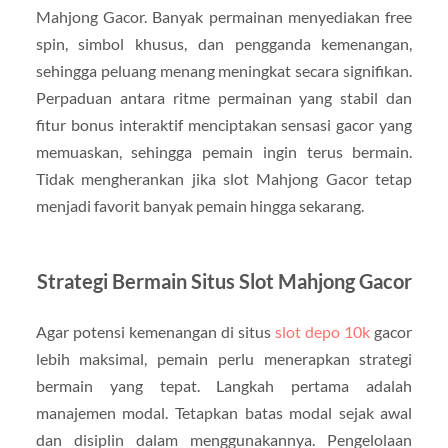
Mahjong Gacor. Banyak permainan menyediakan free
spin, simbol khusus, dan pengganda kemenangan,
sehingga peluang menang meningkat secara signifikan.
Perpaduan antara ritme permainan yang stabil dan
fitur bonus interaktif menciptakan sensasi gacor yang
memuaskan, sehingga pemain ingin terus bermain.
Tidak mengherankan jika slot Mahjong Gacor tetap
menjadi favorit banyak pemain hingga sekarang.
Strategi Bermain Situs Slot Mahjong Gacor
Agar potensi kemenangan di situs
slot depo 10k
gacor
lebih maksimal, pemain perlu menerapkan strategi
bermain yang tepat. Langkah pertama adalah
manajemen modal. Tetapkan batas modal sejak awal
dan disiplin dalam menggunakannya. Pengelolaan