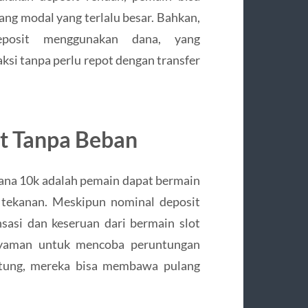
ng modal yang terlalu besar. Bahkan,
deposit menggunakan dana, yang
i tanpa perlu repot dengan transfer
t Tanpa Beban
 dana 10k adalah pemain dapat bermain
 tekanan. Meskipun nominal deposit
sasi dan keseruan dari bermain slot
nyaman untuk mencoba peruntungan
untung, mereka bisa membawa pulang