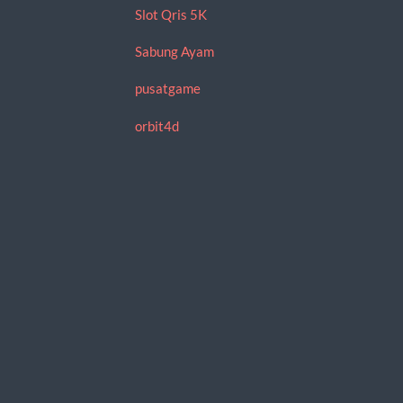
Slot Qris 5K
Sabung Ayam
pusatgame
orbit4d