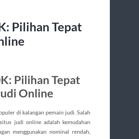
K: Pilihan Tepat
nline
0K: Pilihan Tepat
Judi Online
opuler di kalangan pemain judi. Salah
situs judi online adalah kemudahan
engan menggunakan nominal rendah,