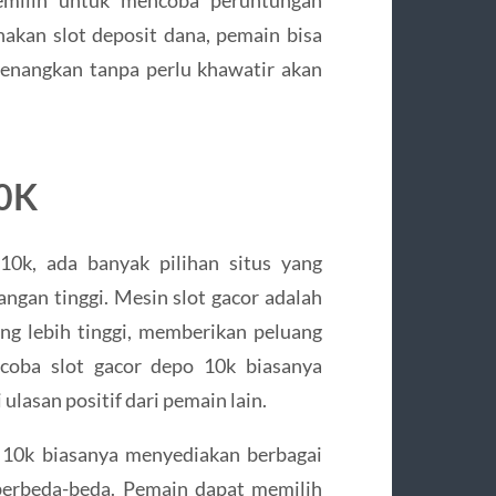
milih untuk mencoba peruntungan
akan slot deposit dana, pemain bisa
nangkan tanpa perlu khawatir akan
10K
10k, ada banyak pilihan situs yang
gan tinggi. Mesin slot gacor adalah
ng lebih tinggi, memberikan peluang
coba slot gacor depo 10k biasanya
ulasan positif dari pemain lain.
 10k biasanya menyediakan berbagai
 berbeda-beda. Pemain dapat memilih