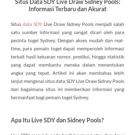
Situs Data SDY Live Draw Sidney Pools:
Informasi Terbaru dan Akurat
Situs
data SDY
Live Draw Sidney Pools menjadi salah
satu sumber informasi yang sangat dicari oleh para
pecinta togel Sydney. Dengan akses mudah dan real-
time, para pemain togel dapat memperoleh informasi
terkait hasil keluaran nomor, prediksi, hingga statistik
yang dapat membantu mereka dalam menentukan
angka yang tepat. Artikel ini akan membahas lebih
lanjut mengenai situs data SDY Live Draw Sidney Pools
dan bagaimana situs ini memberikan informasi yang
bermanfaat bagi pemain togel Sydney.
Apa Itu Live SDY dan Sidney Pools?