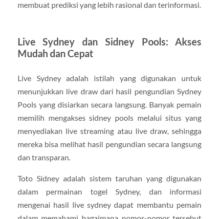
membuat prediksi yang lebih rasional dan terinformasi.
Live Sydney dan Sidney Pools: Akses
Mudah dan Cepat
Live Sydney adalah istilah yang digunakan untuk
menunjukkan live draw dari hasil pengundian Sydney
Pools yang disiarkan secara langsung. Banyak pemain
memilih mengakses sidney pools melalui situs yang
menyediakan live streaming atau live draw, sehingga
mereka bisa melihat hasil pengundian secara langsung
dan transparan.
Toto Sidney adalah sistem taruhan yang digunakan
dalam permainan togel Sydney, dan informasi
mengenai hasil live sydney dapat membantu pemain
dalam memahami bagaimana nomor-nomor tersebut