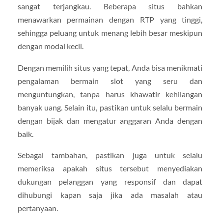
sangat terjangkau. Beberapa situs bahkan
menawarkan permainan dengan RTP yang tinggi,
sehingga peluang untuk menang lebih besar meskipun
dengan modal kecil.
Dengan memilih situs yang tepat, Anda bisa menikmati
pengalaman bermain slot yang seru dan
menguntungkan, tanpa harus khawatir kehilangan
banyak uang. Selain itu, pastikan untuk selalu bermain
dengan bijak dan mengatur anggaran Anda dengan
baik.
Sebagai tambahan, pastikan juga untuk selalu
memeriksa apakah situs tersebut menyediakan
dukungan pelanggan yang responsif dan dapat
dihubungi kapan saja jika ada masalah atau
pertanyaan.