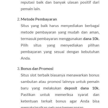
reputasi baik dan banyak ulasan positif dari
pemain lain.
Metode Pembayaran
Situs yang baik harus menyediakan berbagai
metode pembayaran yang mudah dan aman,
termasuk pembayaran menggunakan
dana 10k
.
Pilih situs yang menyediakan pilihan
pembayaran yang sesuai dengan kebutuhan
Anda.
Bonus dan Promosi
Situs slot terbaik biasanya menawarkan bonus
sambutan atau promosi lainnya untuk pemain
baru yang melakukan
deposit dana 10k
.
Pastikan untuk memeriksa syarat dan
ketentuan terkait bonus agar Anda bisa
memaksimalkan peluang kemenangan.