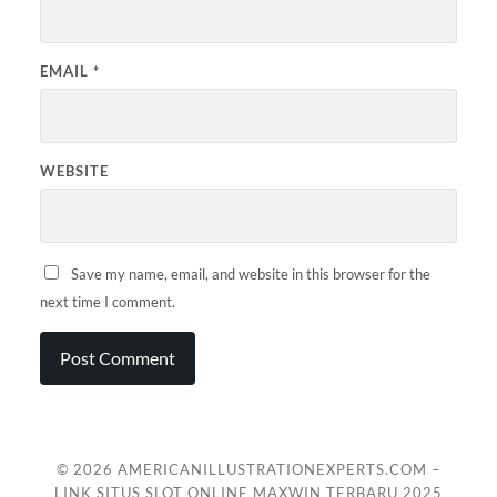
EMAIL
*
WEBSITE
Save my name, email, and website in this browser for the
next time I comment.
© 2026
AMERICANILLUSTRATIONEXPERTS.COM –
LINK SITUS SLOT ONLINE MAXWIN TERBARU 2025