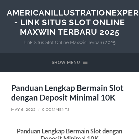
AMERICANILLUSTRATIONEXPE
- LINK SITUS SLOT ONLINE
MAXWIN TERBARU 2025
Link Situs Slot Online Maxwin Terbaru 2025
SHOW MENU
Panduan Lengkap Bermain Slot
dengan Deposit Minimal 10K
MAY 6, 2025
/
0 COMMENTS
Panduan Lengkap Bermain Slot dengan
Deposit Minimal 10K