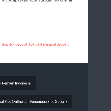
 ribu
,
slot deposit 10k
,
slot minimal deposit
uk Pemain Indonesia
l Slot Online dan Fenomena Slot Gacor »