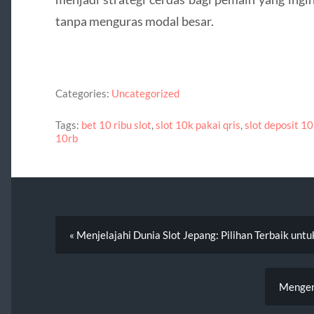
tanpa menguras modal besar.
Categories:
Uncategorized
Tags:
bet 10 ribu slot
,
slot 10k pakai qris
,
slot deposit 10
10rb
« Menjelajahi Dunia Slot Jepang: Pilihan Terbaik unt
Mengena