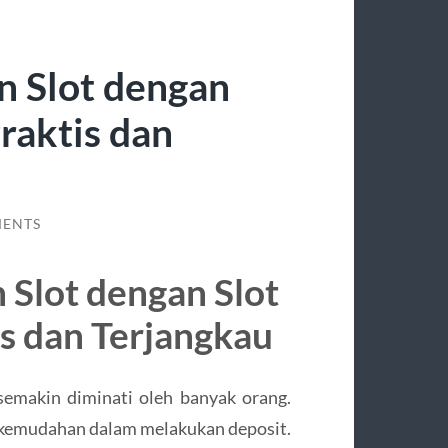
 Slot dengan
raktis dan
MENTS
Slot dengan Slot
s dan Terjangkau
e semakin diminati oleh banyak orang.
h kemudahan dalam melakukan deposit.