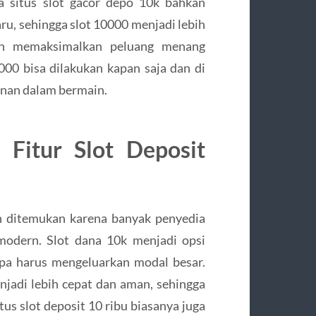
a situs slot gacor depo 10k bahkan
, sehingga slot 10000 menjadi lebih
in memaksimalkan peluang menang
000 bisa dilakukan kapan saja dan di
anan dalam bermain.
 Fitur Slot Deposit
ah ditemukan karena banyak penyedia
odern. Slot dana 10k menjadi opsi
pa harus mengeluarkan modal besar.
njadi lebih cepat dan aman, sehingga
us slot deposit 10 ribu biasanya juga