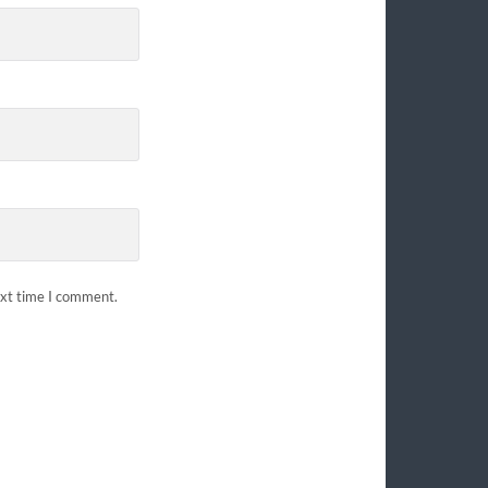
ext time I comment.