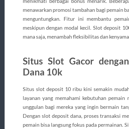
menikmati berbagai bonus menarik. Beberap
menawarkan promosi tambahan bagi pemain baru
menguntungkan. Fitur ini membantu pema
meskipun dengan modal kecil. Slot deposit 10
mana saja, menambah fleksibilitas dan kenyam
Situs Slot Gacor dengan
Dana 10k
Situs slot deposit 10 ribu kini semakin mud
layanan yang memahami kebutuhan pemain m
unggulan bagi mereka yang ingin bermain tan
Dengan slot deposit dana, proses transaksi me
pemain bisa langsung fokus pada permainan. Sit