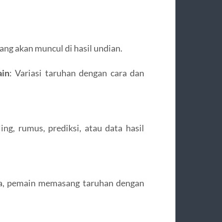
ang akan muncul di hasil undian.
ain
: Variasi taruhan dengan cara dan
ng, rumus, prediksi, atau data hasil
ka, pemain memasang taruhan dengan