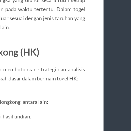
gka yang diundi secara rutin setiap
n pada waktu tertentu. Dalam togel
uar sesuai dengan jenis taruhan yang
lain.
kong (HK)
 membutuhkan strategi dan analisis
gkah dasar dalam bermain togel HK:
ongkong, antara lain:
 hasil undian.