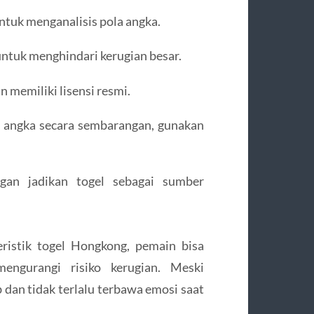
tuk menganalisis pola angka.
ntuk menghindari kerugian besar.
n memiliki lisensi resmi.
angka secara sembarangan, gunakan
gan jadikan togel sebagai sumber
istik togel Hongkong, pemain bisa
engurangi risiko kerugian. Meski
 dan tidak terlalu terbawa emosi saat