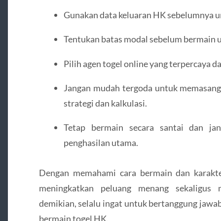
Gunakan data keluaran HK sebelumnya un
Tentukan batas modal sebelum bermain u
Pilih agen togel online yang terpercaya da
Jangan mudah tergoda untuk memasang 
strategi dan kalkulasi.
Tetap bermain secara santai dan jan
penghasilan utama.
Dengan memahami cara bermain dan karakter
meningkatkan peluang menang sekaligus m
demikian, selalu ingat untuk bertanggung jawab
bermain togel HK.