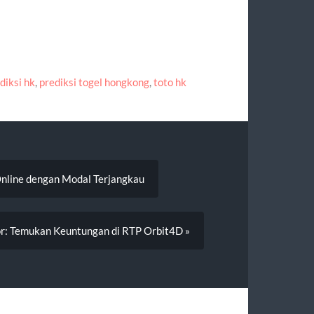
diksi hk
,
prediksi togel hongkong
,
toto hk
 Online dengan Modal Terjangkau
or: Temukan Keuntungan di RTP Orbit4D »