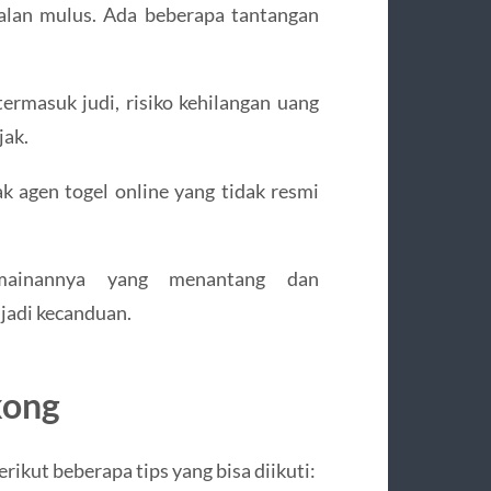
alan mulus. Ada beberapa tantangan
termasuk judi, risiko kehilangan uang
jak.
k agen togel online yang tidak resmi
mainannya yang menantang dan
jadi kecanduan.
kong
rikut beberapa tips yang bisa diikuti: