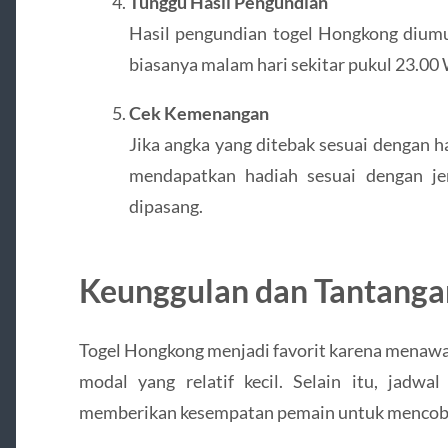
Tunggu Hasil Pengundian
Hasil pengundian togel Hongkong diumu
biasanya malam hari sekitar pukul 23.00
Cek Kemenangan
Jika angka yang ditebak sesuai dengan 
mendapatkan hadiah sesuai dengan jen
dipasang.
Keunggulan dan Tantanga
Togel Hongkong menjadi favorit karena menawa
modal yang relatif kecil. Selain itu, jadwa
memberikan kesempatan pemain untuk mencoba