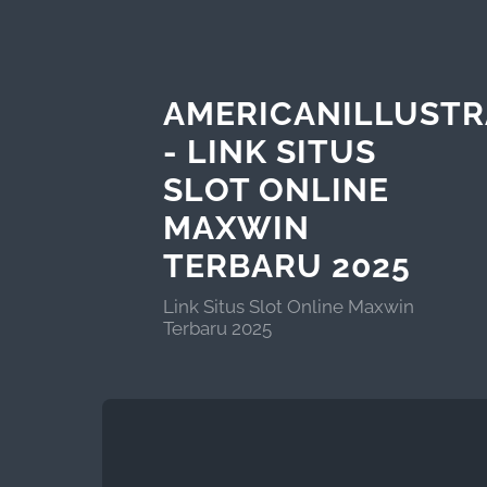
AMERICANILLUSTR
- LINK SITUS
SLOT ONLINE
MAXWIN
TERBARU 2025
Link Situs Slot Online Maxwin
Terbaru 2025