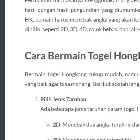
Permainan ini biasanya menggunakan angka-an
hari, dengan hasil pengundian yang diumumka
HK, pemain harus menebak angka yang akan kel
dipilih, seperti 2D, 3D, 4D, colok bebas, dan lain-
Cara Bermain Togel Hong
Bermain togel Hongkong cukup mudah, namun
yang baik agar bisa menang. Berikut adalah lan
Pilih Jenis Taruhan
Ada beberapa jenis taruhan dalam togel H
2D
: Menebak dua angka terakhir dari
3D
: Menebak tiga angka terakhir.