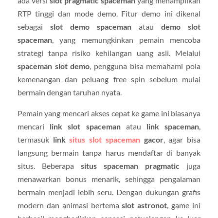
ada versi
slot pragmatic spaceman
yang menampilkan
RTP tinggi dan mode demo. Fitur demo ini dikenal
sebagai
slot demo spaceman
atau
demo slot
spaceman
, yang memungkinkan pemain mencoba
strategi tanpa risiko kehilangan uang asli. Melalui
spaceman slot demo
, pengguna bisa memahami pola
kemenangan dan peluang free spin sebelum mulai
bermain dengan taruhan nyata.
Pemain yang mencari akses cepat ke game ini biasanya
mencari
link slot spaceman
atau
link spaceman
,
termasuk
link
situs slot spaceman
gacor
, agar bisa
langsung bermain tanpa harus mendaftar di banyak
situs. Beberapa
situs spaceman pragmatic
juga
menawarkan bonus menarik, sehingga pengalaman
bermain menjadi lebih seru. Dengan dukungan grafis
modern dan animasi bertema
slot astronot
, game ini