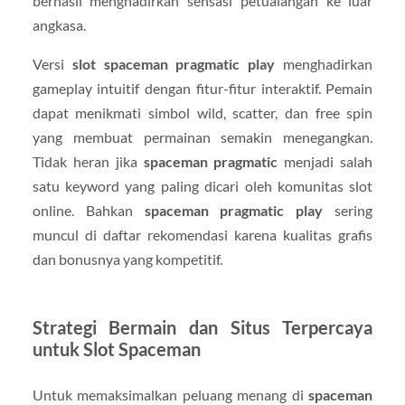
berhasil menghadirkan sensasi petualangan ke luar
angkasa.
Versi
slot spaceman pragmatic play
menghadirkan
gameplay intuitif dengan fitur-fitur interaktif. Pemain
dapat menikmati simbol wild, scatter, dan free spin
yang membuat permainan semakin menegangkan.
Tidak heran jika
spaceman pragmatic
menjadi salah
satu keyword yang paling dicari oleh komunitas slot
online. Bahkan
spaceman pragmatic play
sering
muncul di daftar rekomendasi karena kualitas grafis
dan bonusnya yang kompetitif.
Strategi Bermain dan Situs Terpercaya
untuk Slot Spaceman
Untuk memaksimalkan peluang menang di
spaceman