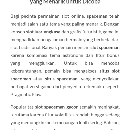
yang Menarik untuk Dicoba
Bagi pecinta permainan slot online,
spaceman
telah
menjadi salah satu tema yang paling menarik. Dengan
konsep
slot luar angkasa
dan grafis futuristik, game ini
menghadirkan pengalaman bermain yang berbeda dari
slot tradisional. Banyak pemain mencari
slot spaceman
karena kombinasi tema astronomi dan fitur bonus
yang menggiurkan. Untuk bisa mencoba
keberuntungan, pemain bisa mengakses
situs slot
spaceman
atau
situs spaceman
, yang menyediakan
berbagai versi game dari penyedia terkemuka seperti
Pragmatic Play.
Popularitas
slot spaceman gacor
semakin meningkat,
terutama karena fitur volatilitas rendah hingga sedang
yang memungkinkan kemenangan lebih sering. Bahkan,