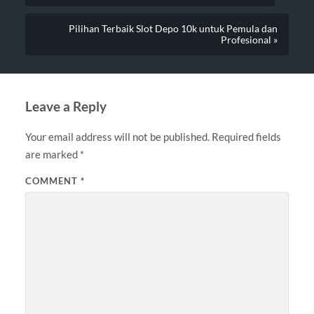
Pilihan Terbaik Slot Depo 10k untuk Pemula dan
Profesional »
Leave a Reply
Your email address will not be published.
Required fields
are marked
*
COMMENT
*