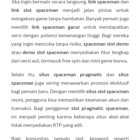
Jika ingin bermain secara langsung,
link spaceman
dan
link slot spaceman
menjadi jalan pintas untuk
mengakses game tanpa hambatan. Banyak pemain juga
memilih
link spaceman gacor
untuk mendapatkan
versi dengan potensi kemenangan tinggi. Bagi mereka
yang ingin mencoba tanpa risiko,
spaceman slot demo
atau
demo slot spaceman
menyediakan fitur lengkap
dari versi asli, termasuk free spin dan mini game bonus.
Selain itu,
situs spaceman pragmatic
dan
situs
spaceman
juga sering menawarkan promosi eksklusif
bagi pemain baru. Dengan memilih
situs slot spaceman
resmi, pengguna bisa memastikan keamanan akun dan
transaksi. Bagi penggemar
slot pragmatic spaceman
,
ini menjadi penting karena beberapa situs abal-abal
tidak menyediakan RTP yang adil.
Bagi komunitas pemain slot, keyword seperti