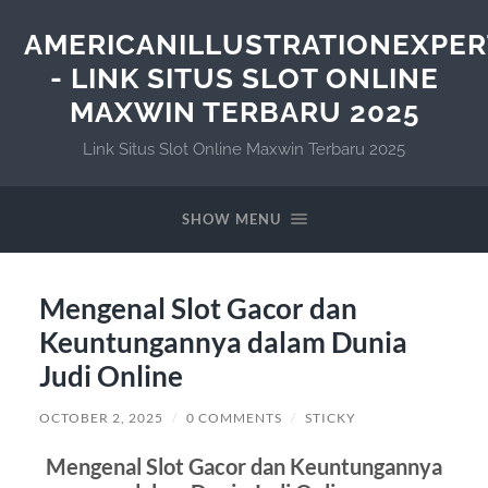
AMERICANILLUSTRATIONEXPE
- LINK SITUS SLOT ONLINE
MAXWIN TERBARU 2025
Link Situs Slot Online Maxwin Terbaru 2025
SHOW MENU
Mengenal Slot Gacor dan
Keuntungannya dalam Dunia
Judi Online
OCTOBER 2, 2025
/
0 COMMENTS
/
STICKY
Mengenal Slot Gacor dan Keuntungannya