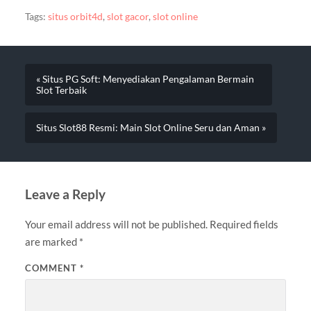
Tags:
situs orbit4d
,
slot gacor
,
slot online
« Situs PG Soft: Menyediakan Pengalaman Bermain
Slot Terbaik
Situs Slot88 Resmi: Main Slot Online Seru dan Aman »
Leave a Reply
Your email address will not be published.
Required fields
are marked
*
COMMENT
*