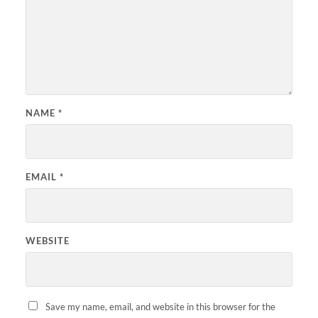
NAME
*
EMAIL
*
WEBSITE
Save my name, email, and website in this browser for the