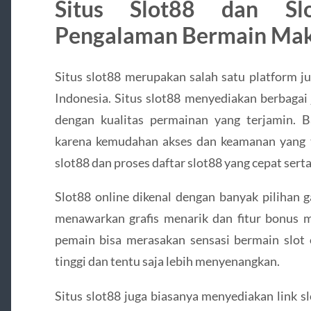
Situs Slot88 dan Sl
Pengalaman Bermain Mak
Situs slot88 merupakan salah satu platform ju
Indonesia. Situs slot88 menyediakan berbagai 
dengan kualitas permainan yang terjamin. 
karena kemudahan akses dan keamanan yang 
slot88 dan proses daftar slot88 yang cepat serta
Slot88 online dikenal dengan banyak pilihan 
menawarkan grafis menarik dan fitur bonus me
pemain bisa merasakan sensasi bermain slot
tinggi dan tentu saja lebih menyenangkan.
Situs slot88 juga biasanya menyediakan link