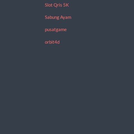
Slot Qris 5K
Sabung Ayam
pusatgame
orbit4d