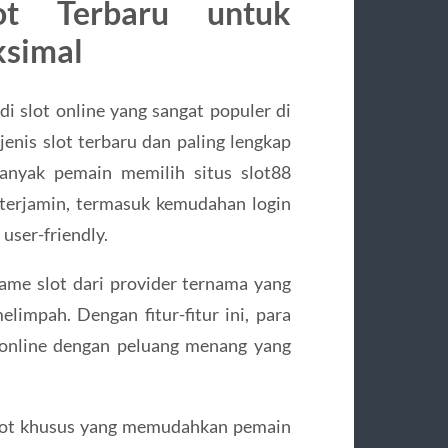
ot Terbaru untuk
simal
di slot online yang sangat populer di
jenis slot terbaru dan paling lengkap
Banyak pemain memilih situs slot88
terjamin, termasuk kemudahan login
 user-friendly.
game slot dari provider ternama yang
limpah. Dengan fitur-fitur ini, para
 online dengan peluang menang yang
 slot khusus yang memudahkan pemain