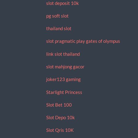
slot deposit 10k
pg soft slot
thailand slot
slot pragmatic play gates of olympus
link slot thailand
slot mahjong gacor
joker123 gaming
Starlight Princess
Slot Bet 100
Slot Depo 10k
Slot Qris 10K