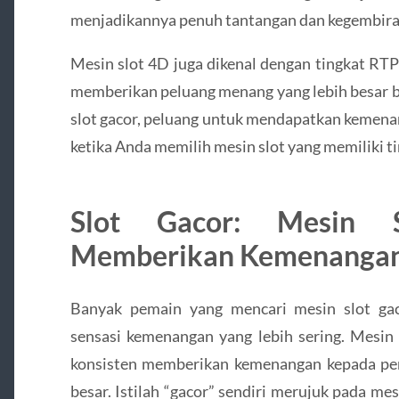
menjadikannya penuh tantangan dan kegembira
Mesin slot 4D juga dikenal dengan tingkat RTP 
memberikan peluang menang yang lebih besar b
slot gacor, peluang untuk mendapatkan kemena
ketika Anda memilih mesin slot yang memiliki ti
Slot Gacor: Mesin S
Memberikan Kemenangan
Banyak pemain yang mencari mesin slot ga
sensasi kemenangan yang lebih sering. Mesin 
konsisten memberikan kemenangan kepada pem
besar. Istilah “gacor” sendiri merujuk pada m