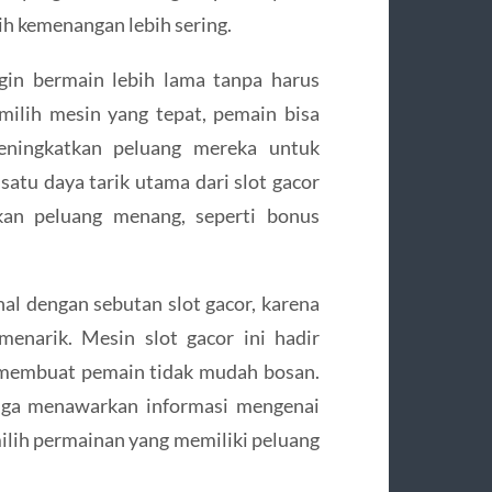
h kemenangan lebih sering.
ngin bermain lebih lama tanpa harus
ilih mesin yang tepat, pemain bisa
eningkatkan peluang mereka untuk
satu daya tarik utama dari slot gacor
tkan peluang menang, seperti bonus
al dengan sebutan slot gacor, karena
enarik. Mesin slot gacor ini hadir
 membuat pemain tidak mudah bosan.
 juga menawarkan informasi mengenai
lih permainan yang memiliki peluang