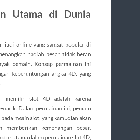
han Utama di Dunia
 judi online yang sangat populer di
enangkan hadiah besar, tidak heran
anyak pemain. Konsep permainan ini
ngan keberuntungan angka 4D, yang
.
n memilih slot 4D adalah karena
narik. Dalam permainan ini, pemain
 pada mesin slot, yang kemudian akan
an memberikan kemenangan besar.
ktor utama dalam permainan slot 4D,