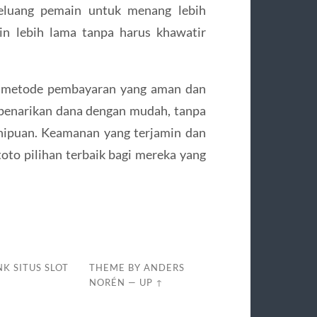
peluang pemain untuk menang lebih
in lebih lama tanpa harus khawatir
an metode pembayaran yang aman dan
 penarikan dana dengan mudah, tanpa
nipuan. Keamanan yang terjamin dan
to pilihan terbaik bagi mereka yang
K SITUS SLOT
THEME BY
ANDERS
NORÉN
—
UP ↑