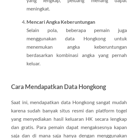
yang lengkap, peluang menang dapat
meningkat.
Mencari Angka Keberuntungan
Selain pola, beberapa pemain juga
menggunakan data Hongkong untuk
menemukan angka keberuntungan
berdasarkan kombinasi angka yang pernah
keluar.
Cara Mendapatkan Data Hongkong
Saat ini, mendapatkan data Hongkong sangat mudah
karena sudah banyak situs resmi dan platform togel
yang menyediakan hasil keluaran HK secara lengkap
dan gratis. Para pemain dapat mengaksesnya kapan
saja dan di mana saja hanya dengan menggunakan