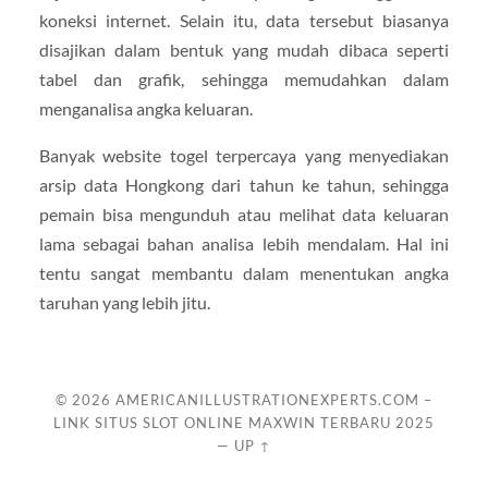
koneksi internet. Selain itu, data tersebut biasanya
disajikan dalam bentuk yang mudah dibaca seperti
tabel dan grafik, sehingga memudahkan dalam
menganalisa angka keluaran.
Banyak website togel terpercaya yang menyediakan
arsip data Hongkong dari tahun ke tahun, sehingga
pemain bisa mengunduh atau melihat data keluaran
lama sebagai bahan analisa lebih mendalam. Hal ini
tentu sangat membantu dalam menentukan angka
taruhan yang lebih jitu.
© 2026
AMERICANILLUSTRATIONEXPERTS.COM –
LINK SITUS SLOT ONLINE MAXWIN TERBARU 2025
—
UP ↑