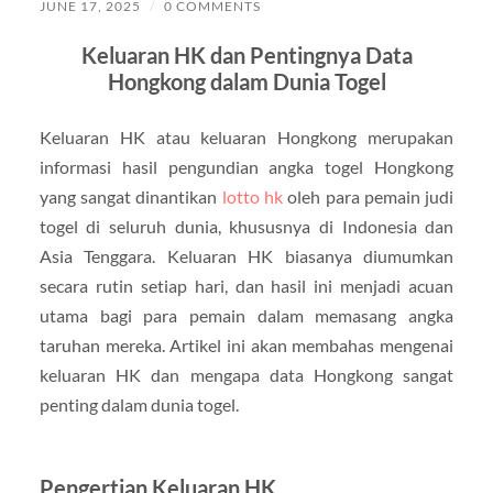
JUNE 17, 2025
/
0 COMMENTS
Keluaran HK dan Pentingnya Data
Hongkong dalam Dunia Togel
Keluaran HK atau keluaran Hongkong merupakan
informasi hasil pengundian angka togel Hongkong
yang sangat dinantikan
lotto hk
oleh para pemain judi
togel di seluruh dunia, khususnya di Indonesia dan
Asia Tenggara. Keluaran HK biasanya diumumkan
secara rutin setiap hari, dan hasil ini menjadi acuan
utama bagi para pemain dalam memasang angka
taruhan mereka. Artikel ini akan membahas mengenai
keluaran HK dan mengapa data Hongkong sangat
penting dalam dunia togel.
Pengertian Keluaran HK