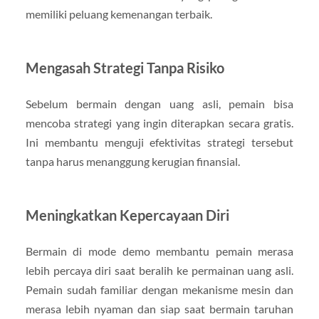
memiliki peluang kemenangan terbaik.
Mengasah Strategi Tanpa Risiko
Sebelum bermain dengan uang asli, pemain bisa
mencoba strategi yang ingin diterapkan secara gratis.
Ini membantu menguji efektivitas strategi tersebut
tanpa harus menanggung kerugian finansial.
Meningkatkan Kepercayaan Diri
Bermain di mode demo membantu pemain merasa
lebih percaya diri saat beralih ke permainan uang asli.
Pemain sudah familiar dengan mekanisme mesin dan
merasa lebih nyaman dan siap saat bermain taruhan