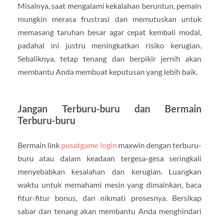
Misalnya, saat mengalami kekalahan beruntun, pemain
mungkin merasa frustrasi dan memutuskan untuk
memasang taruhan besar agar cepat kembali modal,
padahal ini justru meningkatkan risiko kerugian.
Sebaliknya, tetap tenang dan berpikir jernih akan
membantu Anda membuat keputusan yang lebih baik.
Jangan Terburu-buru dan Bermain
Terburu-buru
Bermain link
pusatgame login
maxwin dengan terburu-
buru atau dalam keadaan tergesa-gesa seringkali
menyebabkan kesalahan dan kerugian. Luangkan
waktu untuk memahami mesin yang dimainkan, baca
fitur-fitur bonus, dan nikmati prosesnya. Bersikap
sabar dan tenang akan membantu Anda menghindari