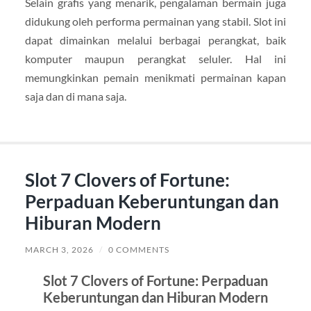
Selain grafis yang menarik, pengalaman bermain juga
didukung oleh performa permainan yang stabil. Slot ini
dapat dimainkan melalui berbagai perangkat, baik
komputer maupun perangkat seluler. Hal ini
memungkinkan pemain menikmati permainan kapan
saja dan di mana saja.
Slot 7 Clovers of Fortune:
Perpaduan Keberuntungan dan
Hiburan Modern
MARCH 3, 2026
/
0 COMMENTS
Slot 7 Clovers of Fortune: Perpaduan
Keberuntungan dan Hiburan Modern