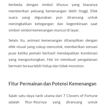
berbeda, dengan simbol khusus yang biasanya
memberikan peluang kemenangan lebih tinggi. Efek
suara yang digunakan pun dirancang untuk
meningkatkan ketegangan dan kegembiraan saat
simbol-simbol kemenangan muncul di layar.
Selain itu, animasi kemenangan ditampilkan dengan
efek visual yang cukup mencolok, memberikan sensasi
puas ketika pemain berhasil mendapatkan kombinasi
yang menguntungkan. Hal ini membuat pengalaman
bermain terasa lebih hidup dan tidak monoton.
Fitur Permainan dan Potensi Kemenangan
Salah satu daya tarik utama dari 7 Clovers of Fortune
adalah fitur-fiturnya yang dirancang untuk