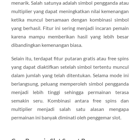
menarik. Salah satunya adalah simbol pengganda atau
multiplier yang dapat meningkatkan nilai kemenangan
ketika muncul bersamaan dengan kombinasi simbol
yang berhasil. Fitur ini sering menjadi incaran pemain
karena mampu memberikan hasil yang lebih besar
dibandingkan kemenangan biasa.
Selain itu, terdapat fitur putaran gratis atau free spins
yang dapat diaktifkan setelah simbol tertentu muncul
dalam jumlah yang telah ditentukan. Selama mode ini
berlangsung, peluang memperoleh simbol pengganda
menjadi lebih tinggi sehingga permainan terasa
semakin seru. Kombinasi antara free spins dan
multiplier menjadi salah satu alasan mengapa
permainan ini banyak diminati oleh penggemar slot.