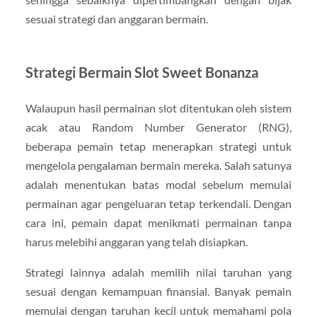
sesuai strategi dan anggaran bermain.
Strategi Bermain Slot Sweet Bonanza
Walaupun hasil permainan slot ditentukan oleh sistem
acak atau Random Number Generator (RNG),
beberapa pemain tetap menerapkan strategi untuk
mengelola pengalaman bermain mereka. Salah satunya
adalah menentukan batas modal sebelum memulai
permainan agar pengeluaran tetap terkendali. Dengan
cara ini, pemain dapat menikmati permainan tanpa
harus melebihi anggaran yang telah disiapkan.
Strategi lainnya adalah memilih nilai taruhan yang
sesuai dengan kemampuan finansial. Banyak pemain
memulai dengan taruhan kecil untuk memahami pola