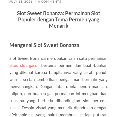
JULY 13, 2026
/
0 COMMENTS
Slot Sweet Bonanza: Permainan Slot
Populer dengan Tema Permen yang
Menarik
Mengenal Slot Sweet Bonanza
Slot Sweet Bonanza merupakan salah satu permainan
situs slot gacor
bertema permen dan buah-buahan
yang dikenal karena tampilannya yang cerah, penuh
warna, serta memberikan pengalaman bermain yang
menyenangkan. Dengan latar dunia penuh manisan,
lolipop, dan buah segar, permainan ini menghadirkan
suasana yang berbeda dibandingkan slot bertema
klasik. Desain visual yang menarik dipadukan dengan
efek animasi yang halus membuat setiap putaran