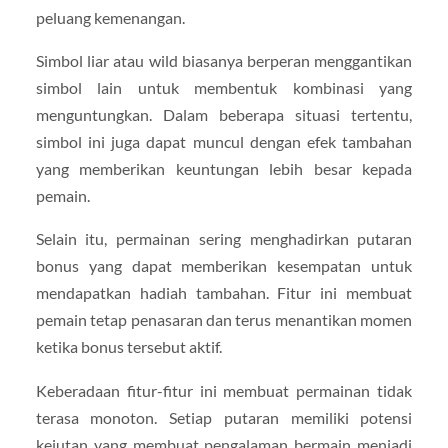
peluang kemenangan.
Simbol liar atau wild biasanya berperan menggantikan
simbol lain untuk membentuk kombinasi yang
menguntungkan. Dalam beberapa situasi tertentu,
simbol ini juga dapat muncul dengan efek tambahan
yang memberikan keuntungan lebih besar kepada
pemain.
Selain itu, permainan sering menghadirkan putaran
bonus yang dapat memberikan kesempatan untuk
mendapatkan hadiah tambahan. Fitur ini membuat
pemain tetap penasaran dan terus menantikan momen
ketika bonus tersebut aktif.
Keberadaan fitur-fitur ini membuat permainan tidak
terasa monoton. Setiap putaran memiliki potensi
kejutan yang membuat pengalaman bermain menjadi