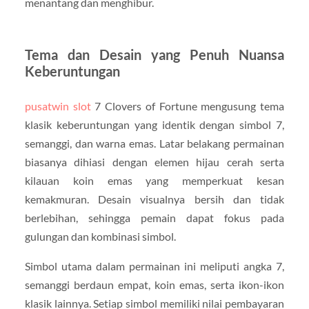
menantang dan menghibur.
Tema dan Desain yang Penuh Nuansa
Keberuntungan
pusatwin slot
7 Clovers of Fortune mengusung tema
klasik keberuntungan yang identik dengan simbol 7,
semanggi, dan warna emas. Latar belakang permainan
biasanya dihiasi dengan elemen hijau cerah serta
kilauan koin emas yang memperkuat kesan
kemakmuran. Desain visualnya bersih dan tidak
berlebihan, sehingga pemain dapat fokus pada
gulungan dan kombinasi simbol.
Simbol utama dalam permainan ini meliputi angka 7,
semanggi berdaun empat, koin emas, serta ikon-ikon
klasik lainnya. Setiap simbol memiliki nilai pembayaran