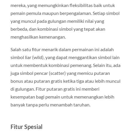
mereka, yang memungkinkan fleksibilitas baik untuk
pemain pemula maupun berpengalaman. Setiap simbol
yang muncul pada gulungan memiliki nilai yang
berbeda, dan kombinasi simbol yang tepat akan
menghasilkan kemenangan.
Salah satu fitur menarik dalam permainan ini adalah
simbol liar (wild), yang dapat menggantikan simbol lain
untuk membentuk kombinasi pemenang. Selain itu, ada
juga simbol pencar (scatter) yang memicu putaran
bonus atau putaran gratis ketika tiga atau lebih muncul
di gulungan. Fitur putaran gratis ini memberi
kesempatan bagi pemain untuk memenangkan lebih
banyak tanpa perlu menambah taruhan.
Fitur Spesial