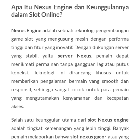
Apa Itu Nexus Engine dan Keunggulannya
dalam Slot Online?
Nexus Engine
adalah sebuah teknologi pengembangan
game slot yang mengusung mesin dengan performa
tinggi dan fitur yang inovatif. Dengan dukungan server
yang stabil, yaitu
server Nexus
, pemain dapat
menikmati permainan tanpa gangguan lag atau putus
koneksi. Teknologi ini dirancang khusus untuk
memberikan pengalaman bermain yang smooth dan
responsif, sehingga sangat cocok untuk para pemain
yang mengutamakan kenyamanan dan kecepatan
akses.
Salah satu keunggulan utama dari
slot Nexus engine
adalah tingkat kemenangan yang lebih tinggi. Banyak
pemain melaporkan bahwa
slot nexus gacor
atau yang