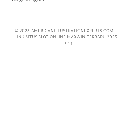
© 2026
AMERICANILLUSTRATIONEXPERTS.COM –
LINK SITUS SLOT ONLINE MAXWIN TERBARU 2025
—
UP ↑