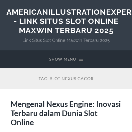
AMERICANILLUSTRATIONEXPE
- LINK SITUS SLOT ONLINE
MAXWIN TERBARU 2025
Link Situs Slot Online Maxwin Terbaru 2025
SHOW MENU
TAG:
SLOT NEXUS GACOR
Mengenal Nexus Engine: Inovasi
Terbaru dalam Dunia Slot
Online