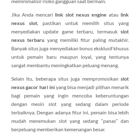
meminimalisir risiko gangguan saat bermain.
Jika Anda mencari
link slot nexus engine
atau
link
nexus slot
, pastikan untuk memilih situs yang
menyediakan update game terbaru, termasuk
slot
nexus terbaru
yang memiliki fitur paling mutakhir.
Banyak situs juga menyediakan bonus eksklusif khusus
untuk pemain baru maupun loyal, yang tentunya
sangat membantu meningkatkan peluang menang.
Selain itu, beberapa situs juga mempromosikan
slot
nexus gacor hari ini
yang bisa menjadi pilihan menarik
bagi pemain yang ingin mencoba keberuntungan
dengan mesin slot yang sedang dalam periode
terbaiknya. Dengan adanya fitur ini, pemain bisa lebih
mudah menemukan slot yang sedang “panas” dan
berpeluang memberikan kemenangan besar.