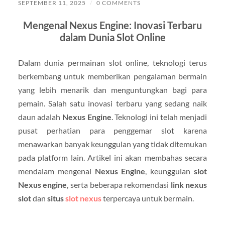
SEPTEMBER 11, 2025
/
0 COMMENTS
Mengenal Nexus Engine: Inovasi Terbaru
dalam Dunia Slot Online
Dalam dunia permainan slot online, teknologi terus
berkembang untuk memberikan pengalaman bermain
yang lebih menarik dan menguntungkan bagi para
pemain. Salah satu inovasi terbaru yang sedang naik
daun adalah
Nexus Engine
. Teknologi ini telah menjadi
pusat perhatian para penggemar slot karena
menawarkan banyak keunggulan yang tidak ditemukan
pada platform lain. Artikel ini akan membahas secara
mendalam mengenai
Nexus Engine
, keunggulan
slot
Nexus engine
, serta beberapa rekomendasi
link nexus
slot
dan
situs
slot nexus
terpercaya untuk bermain.