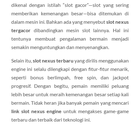
dikenal dengan istilah “slot gacor”—slot yang sering
memberikan kemenangan besar—bisa ditemukan di
dalam mesin ini. Bahkan ada yang menyebut
slot nexus
tergacor
dibandingkan mesin slot lainnya. Hal ini
tentunya membuat pengalaman bermain menjadi
semakin menguntungkan dan menyenangkan.
Selain itu,
slot nexus terbaru
yang dirilis menggunakan
engine ini selalu dilengkapi dengan fitur-fitur menarik,
seperti bonus berlimpah, free spin, dan jackpot
progresif. Dengan begitu, pemain memiliki peluang
lebih besar untuk meraih kemenangan besar setiap kali
bermain. Tidak heran jika banyak pemain yang mencari
link slot nexus engine
untuk mengakses game-game
terbaru dan terbaik dari teknologi ini.