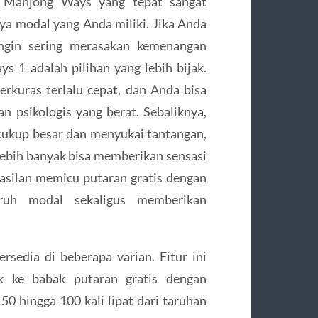
Mahjong Ways yang tepat sangat
ya modal yang Anda miliki. Jika Anda
ingin sering merasakan kemenangan
s 1 adalah pilihan yang lebih bijak.
erkuras terlalu cepat, dan Anda bisa
 psikologis yang berat. Sebaliknya,
cukup besar dan menyukai tantangan,
ebih banyak bisa memberikan sensasi
hasilan memicu putaran gratis dengan
uruh modal sekaligus memberikan
rsedia di beberapa varian. Fitur ini
 ke babak putaran gratis dengan
50 hingga 100 kali lipat dari taruhan