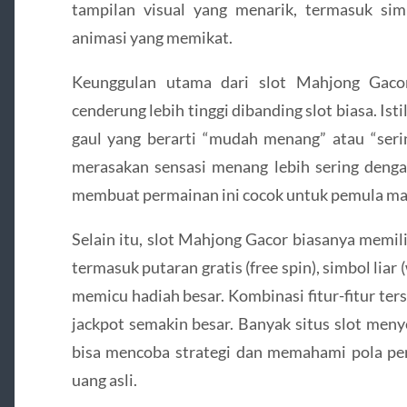
tampilan visual yang menarik, termasuk si
animasi yang memikat.
Keunggulan utama dari slot Mahjong Gaco
cenderung lebih tinggi dibanding slot biasa. Isti
gaul yang berarti “mudah menang” atau “seri
merasakan sensasi menang lebih sering dengan
membuat permainan ini cocok untuk pemula m
Selain itu, slot Mahjong Gacor biasanya memili
termasuk putaran gratis (free spin), simbol liar
memicu hadiah besar. Kombinasi fitur-fitur t
jackpot semakin besar. Banyak situs slot men
bisa mencoba strategi dan memahami pola p
uang asli.