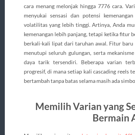
cara menang melonjak hingga 7776 cara. Vari
menyukai sensasi dan potensi kemenangan
volatilitas yang lebih tinggi. Artinya, Anda 
kemenangan lebih panjang, tetapi ketika fitur b
berkali-kali lipat dari taruhan awal. Fitur baru
menutupi seluruh gulungan, serta mekanisme
daya tarik tersendiri. Beberapa varian t
progresif, di mana setiap kali cascading reels 
bertambah tanpa batas selama masih ada simbol
Memilih Varian yang S
Bermain 