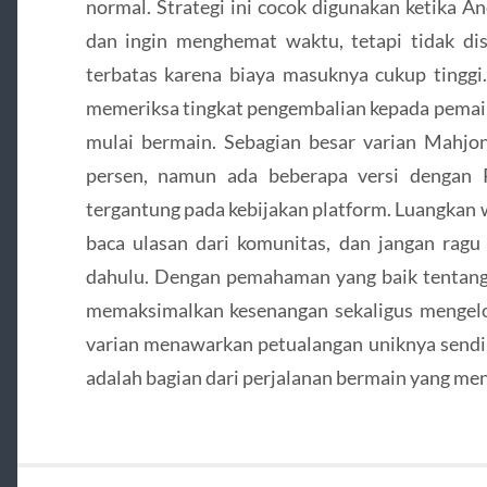
normal. Strategi ini cocok digunakan ketika A
dan ingin menghemat waktu, tetapi tidak d
terbatas karena biaya masuknya cukup tinggi. 
memeriksa tingkat pengembalian kepada pemain
mulai bermain. Sebagian besar varian Mahjo
persen, namun ada beberapa versi dengan R
tergantung pada kebijakan platform. Luangkan
baca ulasan dari komunitas, dan jangan ragu
dahulu. Dengan pemahaman yang baik tentang 
memaksimalkan kesenangan sekaligus mengelola
varian menawarkan petualangan uniknya sendi
adalah bagian dari perjalanan bermain yang m