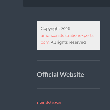
Copyright 2026
americanillustrationexperts.
com
. All rights reserved
Official Website
situs slot gacor