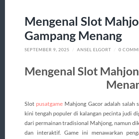
Mengenal Slot Mahjo
Gampang Menang
SEPTEMBER 9, 2025
/
ANSEL ELGORT
/
0 COMM
Mengenal Slot Mahjo
Mena
Slot
pusatgame
Mahjong Gacor adalah salah sa
kini tengah populer di kalangan pecinta judi d
dari permainan tradisional Mahjong, namun di
dan interaktif. Game ini menawarkan pen