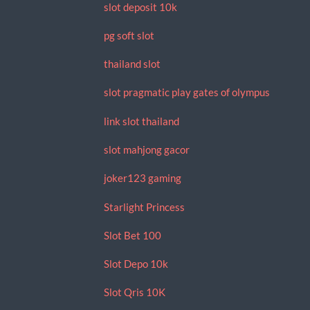
slot deposit 10k
pg soft slot
thailand slot
slot pragmatic play gates of olympus
link slot thailand
slot mahjong gacor
joker123 gaming
Starlight Princess
Slot Bet 100
Slot Depo 10k
Slot Qris 10K