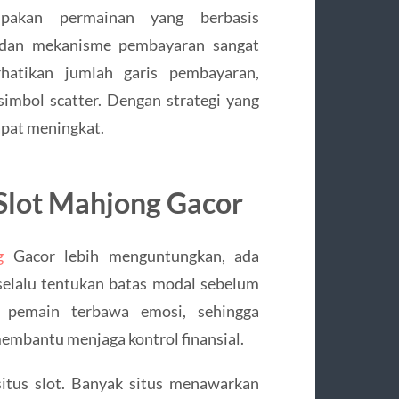
upakan permainan yang berbasis
 dan mekanisme pembayaran sangat
hatikan jumlah garis pembayaran,
simbol scatter. Dengan strategi yang
pat meningkat.
 Slot Mahjong Gacor
g
Gacor lebih menguntungkan, ada
 selalu tentukan batas modal sebelum
 pemain terbawa emosi, sehingga
embantu menjaga kontrol finansial.
itus slot. Banyak situs menawarkan