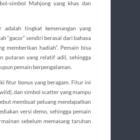
mbol-simbol Mahjong yang khas dan
r adalah tingkat kemenangan yang
lah “gacor” sendiri berasal dari bahasa
ng memberikan hadiah”. Pemain bisa
 putaran yang relatif adil, sehingga
aupun pemain berpengalaman.
ki fitur bonus yang beragam. Fitur ini
 (wild), dan simbol scatter yang mampu
ersebut membuat peluang mendapatkan
yediakan versi demo, sehingga pemain
ermainan sebelum memasang taruhan