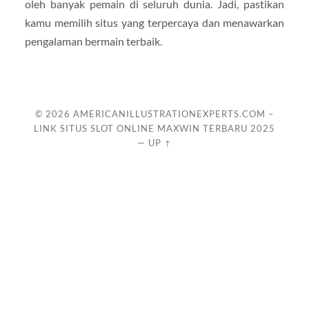
oleh
banyak
pemain
di
seluruh
dunia.
Jadi,
pastikan
kamu
memilih
situs
yang
terpercaya
dan
menawarkan
pengalaman
bermain
terbaik.
© 2026
AMERICANILLUSTRATIONEXPERTS.COM –
LINK SITUS SLOT ONLINE MAXWIN TERBARU 2025
—
UP ↑