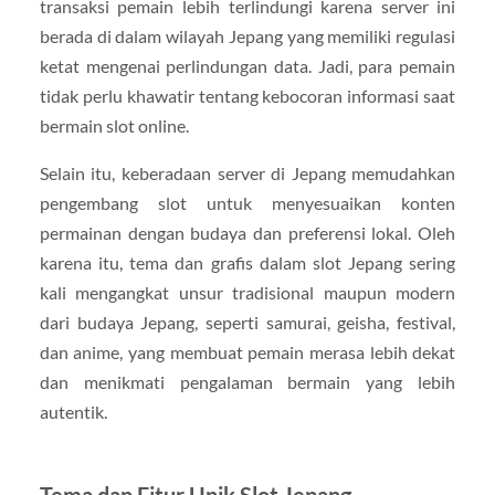
transaksi pemain lebih terlindungi karena server ini
berada di dalam wilayah Jepang yang memiliki regulasi
ketat mengenai perlindungan data. Jadi, para pemain
tidak perlu khawatir tentang kebocoran informasi saat
bermain slot online.
Selain itu, keberadaan server di Jepang memudahkan
pengembang slot untuk menyesuaikan konten
permainan dengan budaya dan preferensi lokal. Oleh
karena itu, tema dan grafis dalam slot Jepang sering
kali mengangkat unsur tradisional maupun modern
dari budaya Jepang, seperti samurai, geisha, festival,
dan anime, yang membuat pemain merasa lebih dekat
dan menikmati pengalaman bermain yang lebih
autentik.