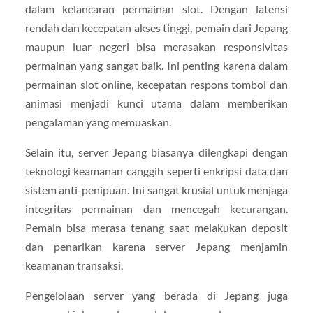
dalam kelancaran permainan slot. Dengan latensi
rendah dan kecepatan akses tinggi, pemain dari Jepang
maupun luar negeri bisa merasakan responsivitas
permainan yang sangat baik. Ini penting karena dalam
permainan slot online, kecepatan respons tombol dan
animasi menjadi kunci utama dalam memberikan
pengalaman yang memuaskan.
Selain itu, server Jepang biasanya dilengkapi dengan
teknologi keamanan canggih seperti enkripsi data dan
sistem anti-penipuan. Ini sangat krusial untuk menjaga
integritas permainan dan mencegah kecurangan.
Pemain bisa merasa tenang saat melakukan deposit
dan penarikan karena server Jepang menjamin
keamanan transaksi.
Pengelolaan server yang berada di Jepang juga