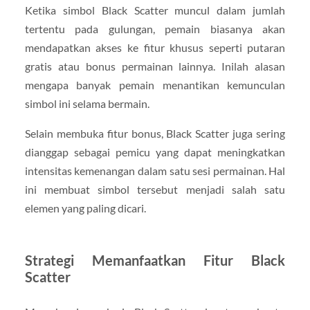
Ketika simbol Black Scatter muncul dalam jumlah
tertentu pada gulungan, pemain biasanya akan
mendapatkan akses ke fitur khusus seperti putaran
gratis atau bonus permainan lainnya. Inilah alasan
mengapa banyak pemain menantikan kemunculan
simbol ini selama bermain.
Selain membuka fitur bonus, Black Scatter juga sering
dianggap sebagai pemicu yang dapat meningkatkan
intensitas kemenangan dalam satu sesi permainan. Hal
ini membuat simbol tersebut menjadi salah satu
elemen yang paling dicari.
Strategi Memanfaatkan Fitur Black
Scatter