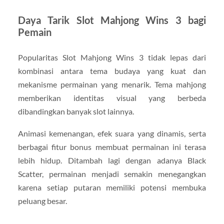
Daya Tarik Slot Mahjong Wins 3 bagi
Pemain
Popularitas Slot Mahjong Wins 3 tidak lepas dari
kombinasi antara tema budaya yang kuat dan
mekanisme permainan yang menarik. Tema mahjong
memberikan identitas visual yang berbeda
dibandingkan banyak slot lainnya.
Animasi kemenangan, efek suara yang dinamis, serta
berbagai fitur bonus membuat permainan ini terasa
lebih hidup. Ditambah lagi dengan adanya Black
Scatter, permainan menjadi semakin menegangkan
karena setiap putaran memiliki potensi membuka
peluang besar.