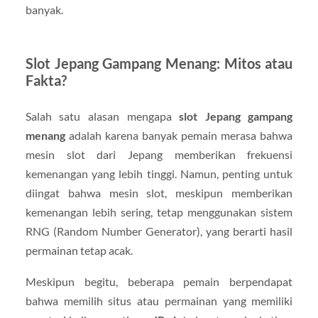
banyak.
Slot
Jepang
Gampang
Menang:
Mitos
atau
Fakta?
Salah
satu
alasan
mengapa
slot
Jepang
gampang
menang
adalah
karena
banyak
pemain
merasa
bahwa
mesin
slot
dari
Jepang
memberikan
frekuensi
kemenangan
yang
lebih
tinggi.
Namun,
penting
untuk
diingat
bahwa
mesin
slot,
meskipun
memberikan
kemenangan
lebih
sering,
tetap
menggunakan
sistem
RNG (
Random
Number
Generator),
yang
berarti
hasil
permainan
tetap
acak.
Meskipun
begitu,
beberapa
pemain
berpendapat
bahwa
memilih
situs
atau
permainan
yang
memiliki