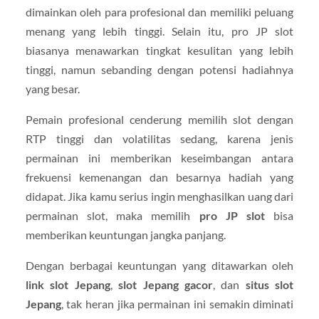
dimainkan
oleh
para
profesional
dan
memiliki
peluang
menang
yang
lebih
tinggi.
Selain
itu,
pro
JP
slot
biasanya
menawarkan
tingkat
kesulitan
yang
lebih
tinggi,
namun
sebanding
dengan
potensi
hadiahnya
yang
besar.
Pemain
profesional
cenderung
memilih
slot
dengan
RTP
tinggi
dan
volatilitas
sedang,
karena
jenis
permainan
ini
memberikan
keseimbangan
antara
frekuensi
kemenangan
dan
besarnya
hadiah
yang
didapat.
Jika
kamu
serius
ingin
menghasilkan
uang
dari
permainan
slot,
maka
memilih
pro
JP
slot
bisa
memberikan
keuntungan
jangka
panjang.
Dengan
berbagai
keuntungan
yang
ditawarkan
oleh
link
slot
Jepang
,
slot
Jepang
gacor
,
dan
situs
slot
Jepang
,
tak
heran
jika
permainan
ini
semakin
diminati