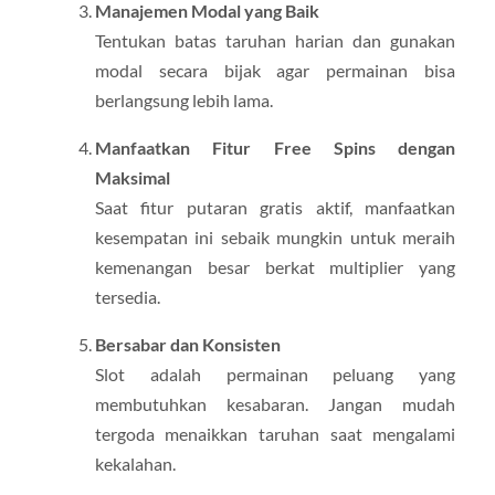
Manajemen Modal yang Baik
Tentukan batas taruhan harian dan gunakan
modal secara bijak agar permainan bisa
berlangsung lebih lama.
Manfaatkan Fitur Free Spins dengan
Maksimal
Saat fitur putaran gratis aktif, manfaatkan
kesempatan ini sebaik mungkin untuk meraih
kemenangan besar berkat multiplier yang
tersedia.
Bersabar dan Konsisten
Slot adalah permainan peluang yang
membutuhkan kesabaran. Jangan mudah
tergoda menaikkan taruhan saat mengalami
kekalahan.