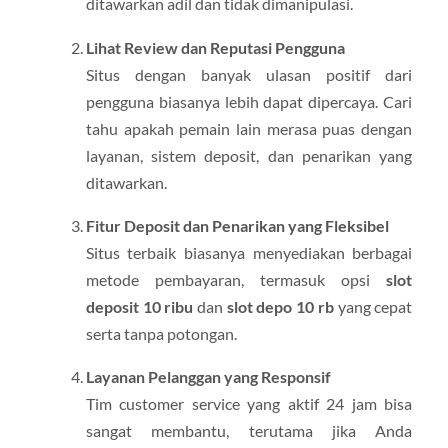
ditawarkan adil dan tidak dimanipulasi.
Lihat Review dan Reputasi Pengguna
Situs dengan banyak ulasan positif dari
pengguna biasanya lebih dapat dipercaya. Cari
tahu apakah pemain lain merasa puas dengan
layanan, sistem deposit, dan penarikan yang
ditawarkan.
Fitur Deposit dan Penarikan yang Fleksibel
Situs terbaik biasanya menyediakan berbagai
metode pembayaran, termasuk opsi
slot
deposit 10 ribu
dan
slot depo 10 rb
yang cepat
serta tanpa potongan.
Layanan Pelanggan yang Responsif
Tim customer service yang aktif 24 jam bisa
sangat membantu, terutama jika Anda