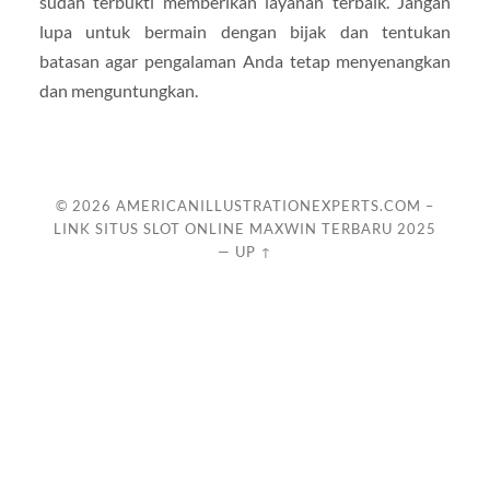
sudah terbukti memberikan layanan terbaik. Jangan
lupa untuk bermain dengan bijak dan tentukan
batasan agar pengalaman Anda tetap menyenangkan
dan menguntungkan.
© 2026
AMERICANILLUSTRATIONEXPERTS.COM –
LINK SITUS SLOT ONLINE MAXWIN TERBARU 2025
—
UP ↑