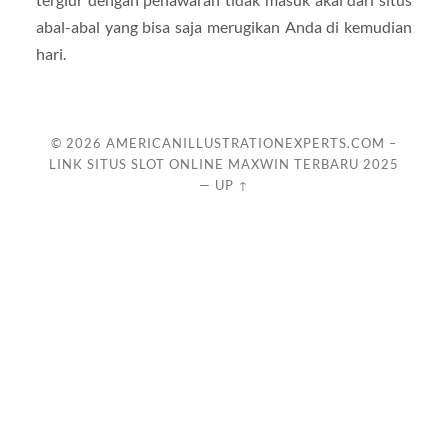
abal-abal yang bisa saja merugikan Anda di kemudian
hari.
© 2026
AMERICANILLUSTRATIONEXPERTS.COM –
LINK SITUS SLOT ONLINE MAXWIN TERBARU 2025
—
UP ↑