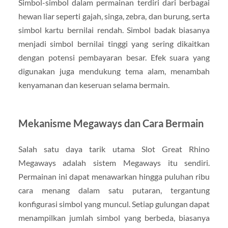
Simbol-simbol dalam permainan terdiri dari berbagai
hewan liar seperti gajah, singa, zebra, dan burung, serta
simbol kartu bernilai rendah. Simbol badak biasanya
menjadi simbol bernilai tinggi yang sering dikaitkan
dengan potensi pembayaran besar. Efek suara yang
digunakan juga mendukung tema alam, menambah
kenyamanan dan keseruan selama bermain.
Mekanisme Megaways dan Cara Bermain
Salah satu daya tarik utama Slot Great Rhino
Megaways adalah sistem Megaways itu sendiri.
Permainan ini dapat menawarkan hingga puluhan ribu
cara menang dalam satu putaran, tergantung
konfigurasi simbol yang muncul. Setiap gulungan dapat
menampilkan jumlah simbol yang berbeda, biasanya