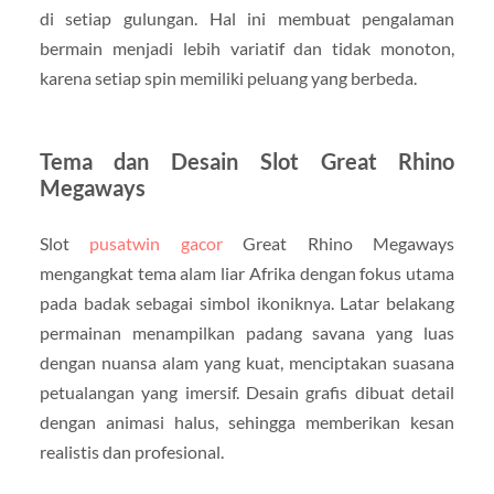
di setiap gulungan. Hal ini membuat pengalaman
bermain menjadi lebih variatif dan tidak monoton,
karena setiap spin memiliki peluang yang berbeda.
Tema dan Desain Slot Great Rhino
Megaways
Slot
pusatwin gacor
Great Rhino Megaways
mengangkat tema alam liar Afrika dengan fokus utama
pada badak sebagai simbol ikoniknya. Latar belakang
permainan menampilkan padang savana yang luas
dengan nuansa alam yang kuat, menciptakan suasana
petualangan yang imersif. Desain grafis dibuat detail
dengan animasi halus, sehingga memberikan kesan
realistis dan profesional.