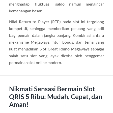
menghadapi fluktuasi saldo namun mengincar
kemenangan besar.
Nilai Return to Player (RTP) pada slot ini tergolong
kompetitif, sehingga memberikan peluang yang adil
bagi pemain dalam jangka panjang. Kombinasi antara
mekanisme Megaways, fitur bonus, dan tema yang
kuat menjadikan Slot Great Rhino Megaways sebagai
salah satu slot yang layak dicoba oleh penggemar
permainan slot online modern.
Nikmati Sensasi Bermain Slot
QRIS 5 Ribu: Mudah, Cepat, dan
Aman!