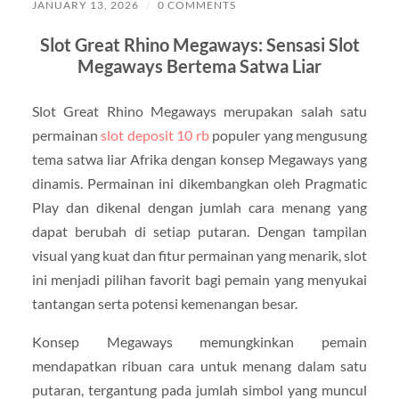
JANUARY 13, 2026
/
0 COMMENTS
Slot Great Rhino Megaways: Sensasi Slot
Megaways Bertema Satwa Liar
Slot Great Rhino Megaways merupakan salah satu
permainan
slot deposit 10 rb
populer yang mengusung
tema satwa liar Afrika dengan konsep Megaways yang
dinamis. Permainan ini dikembangkan oleh Pragmatic
Play dan dikenal dengan jumlah cara menang yang
dapat berubah di setiap putaran. Dengan tampilan
visual yang kuat dan fitur permainan yang menarik, slot
ini menjadi pilihan favorit bagi pemain yang menyukai
tantangan serta potensi kemenangan besar.
Konsep Megaways memungkinkan pemain
mendapatkan ribuan cara untuk menang dalam satu
putaran, tergantung pada jumlah simbol yang muncul