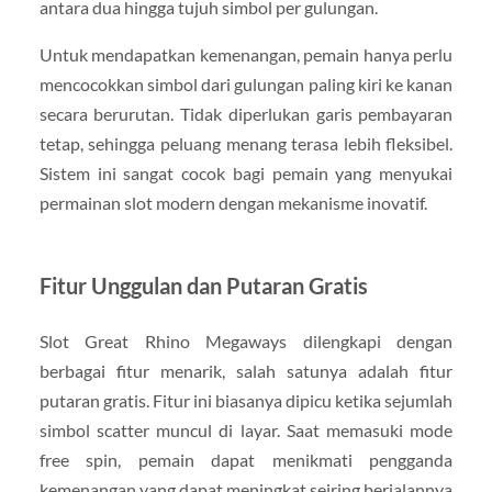
antara dua hingga tujuh simbol per gulungan.
Untuk mendapatkan kemenangan, pemain hanya perlu
mencocokkan simbol dari gulungan paling kiri ke kanan
secara berurutan. Tidak diperlukan garis pembayaran
tetap, sehingga peluang menang terasa lebih fleksibel.
Sistem ini sangat cocok bagi pemain yang menyukai
permainan slot modern dengan mekanisme inovatif.
Fitur Unggulan dan Putaran Gratis
Slot Great Rhino Megaways dilengkapi dengan
berbagai fitur menarik, salah satunya adalah fitur
putaran gratis. Fitur ini biasanya dipicu ketika sejumlah
simbol scatter muncul di layar. Saat memasuki mode
free spin, pemain dapat menikmati pengganda
kemenangan yang dapat meningkat seiring berjalannya