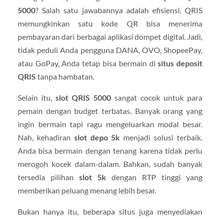
5000
? Salah satu jawabannya adalah efisiensi. QRIS
memungkinkan satu kode QR bisa menerima
pembayaran dari berbagai aplikasi dompet digital. Jadi,
tidak peduli Anda pengguna DANA, OVO, ShopeePay,
atau GoPay, Anda tetap bisa bermain di
situs deposit
QRIS
tanpa hambatan.
Selain itu,
slot QRIS 5000
sangat cocok untuk para
pemain dengan budget terbatas. Banyak orang yang
ingin bermain tapi ragu mengeluarkan modal besar.
Nah, kehadiran
slot depo 5k
menjadi solusi terbaik.
Anda bisa bermain dengan tenang karena tidak perlu
merogoh kocek dalam-dalam. Bahkan, sudah banyak
tersedia pilihan
slot 5k
dengan RTP tinggi yang
memberikan peluang menang lebih besar.
Bukan hanya itu, beberapa situs juga menyediakan