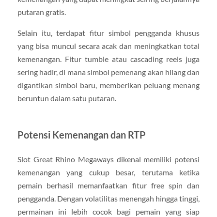
putaran gratis.
Selain itu, terdapat fitur simbol pengganda khusus
yang bisa muncul secara acak dan meningkatkan total
kemenangan. Fitur tumble atau cascading reels juga
sering hadir, di mana simbol pemenang akan hilang dan
digantikan simbol baru, memberikan peluang menang
beruntun dalam satu putaran.
Potensi Kemenangan dan RTP
Slot Great Rhino Megaways dikenal memiliki potensi
kemenangan yang cukup besar, terutama ketika
pemain berhasil memanfaatkan fitur free spin dan
pengganda. Dengan volatilitas menengah hingga tinggi,
permainan ini lebih cocok bagi pemain yang siap