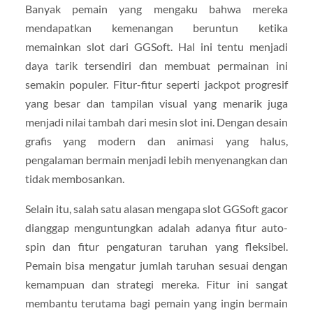
Banyak pemain yang mengaku bahwa mereka
mendapatkan kemenangan beruntun ketika
memainkan slot dari GGSoft. Hal ini tentu menjadi
daya tarik tersendiri dan membuat permainan ini
semakin populer. Fitur-fitur seperti jackpot progresif
yang besar dan tampilan visual yang menarik juga
menjadi nilai tambah dari mesin slot ini. Dengan desain
grafis yang modern dan animasi yang halus,
pengalaman bermain menjadi lebih menyenangkan dan
tidak membosankan.
Selain itu, salah satu alasan mengapa slot GGSoft gacor
dianggap menguntungkan adalah adanya fitur auto-
spin dan fitur pengaturan taruhan yang fleksibel.
Pemain bisa mengatur jumlah taruhan sesuai dengan
kemampuan dan strategi mereka. Fitur ini sangat
membantu terutama bagi pemain yang ingin bermain