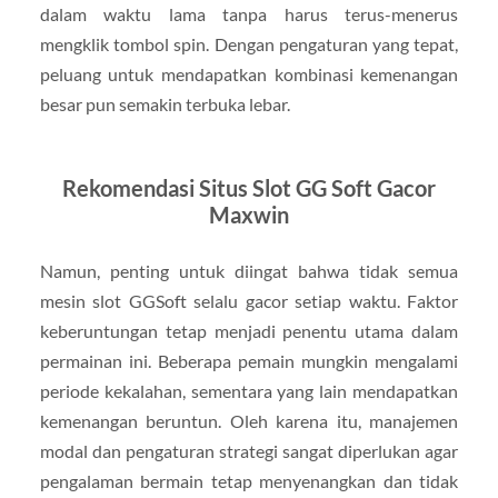
dalam waktu lama tanpa harus terus-menerus
mengklik tombol spin. Dengan pengaturan yang tepat,
peluang untuk mendapatkan kombinasi kemenangan
besar pun semakin terbuka lebar.
Rekomendasi Situs Slot GG Soft Gacor
Maxwin
Namun, penting untuk diingat bahwa tidak semua
mesin slot GGSoft selalu gacor setiap waktu. Faktor
keberuntungan tetap menjadi penentu utama dalam
permainan ini. Beberapa pemain mungkin mengalami
periode kekalahan, sementara yang lain mendapatkan
kemenangan beruntun. Oleh karena itu, manajemen
modal dan pengaturan strategi sangat diperlukan agar
pengalaman bermain tetap menyenangkan dan tidak