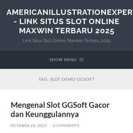
AMERICANILLUSTRATIONEXPE
- LINK SITUS SLOT ONLINE
MAXWIN TERBARU 2025
Link Situs Slot Online Maxwin Terbaru 2025
SHOW MENU
TAG:
SLOT DEMO GGSOFT
Mengenal Slot GGSoft Gacor
dan Keunggulannya
OCTOBER 23, 2025
/
0 COMMENTS