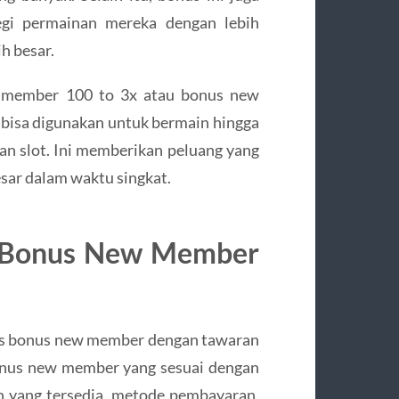
gi permainan mereka dengan lebih
h besar.
 member 100 to 3x atau bonus new
 bisa digunakan untuk bermain hingga
nan slot. Ini memberikan peluang yang
ar dalam waktu singkat.
an Bonus New Member
tus bonus new member dengan tawaran
bonus new member yang sesuai dengan
an yang tersedia, metode pembayaran,