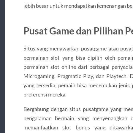
lebih besar untuk mendapatkan kemenangan bes
Pusat Game dan Pilihan P
Situs yang menawarkan pusatgame atau pusat
permainan slot yang bisa dipilih oleh pema
permainan slot online dari berbagai penyedia
Microgaming, Pragmatic Play, dan Playtech. 
yang tersedia, pemain bisa menemukan jenis 
preferensi mereka.
Bergabung dengan situs pusatgame yang memi
pengalaman bermain yang menyenangkan d
memanfaatkan slot bonus yang ditawarka