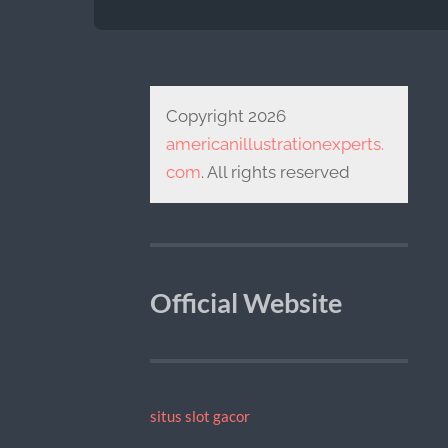
Copyright 2026
americanillustrationexperts.
com
. All rights reserved
Official Website
situs slot gacor