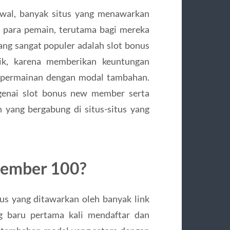
wal
, banyak situs yang menawarkan
n para pemain, terutama bagi mereka
ang sangat populer adalah slot bonus
k, karena memberikan keuntungan
 permainan dengan modal tambahan.
genai slot bonus new member serta
 yang bergabung di situs-situs yang
Member 100?
s yang ditawarkan oleh banyak link
 baru pertama kali mendaftar dan