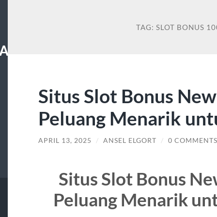
TAG:
SLOT BONUS 10
ATIONEXPERTS.COM
Situs Slot Bonus Ne
Peluang Menarik unt
APRIL 13, 2025
/
ANSEL ELGORT
/
0 COMMENT
Situs Slot Bonus N
Peluang Menarik un