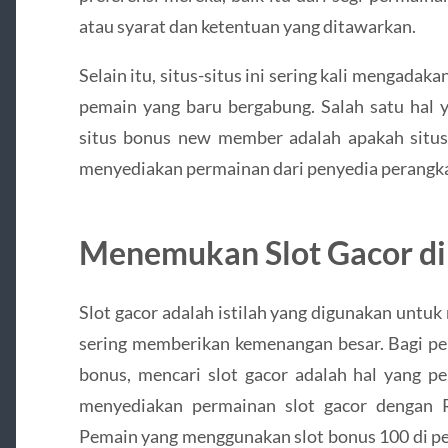
atau syarat dan ketentuan yang ditawarkan.
Selain itu, situs-situs ini sering kali mengadak
pemain yang baru bergabung. Salah satu hal y
situs bonus new member adalah apakah situs 
menyediakan permainan dari penyedia perangka
Menemukan Slot Gacor di 
Slot gacor adalah istilah yang digunakan unt
sering memberikan kemenangan besar. Bagi pe
bonus, mencari slot gacor adalah hal yang pe
menyediakan permainan slot gacor dengan R
Pemain yang menggunakan slot bonus 100 di pe