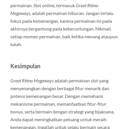
permainan. Slot online, termasuk
Great Rhino
Megaways
, adalah permainan hiburan. Jangan terlalu
fokus pada kemenangan, karena permainan ini pada
akhirnya bergantung pada keberuntungan. Nikmati
setiap momen permainan, baik ketika menang ataupun
kalah.
Kesimpulan
Great Rhino Megaways
adalah permainan slot yang
menyenangkan dengan berbagai fitur menarik dan
potensi kemenangan besar. Dengan memahami
mekanisme permainan, memanfaatkan fitur-fitur
bonus, serta bermain dengan strategi yang bijaksana,
Anda dapat meningkatkan peluang untuk meraih
kemenangan. Ingatlah untuk selalu bermain secara