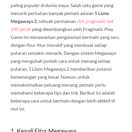
paling populer di dunia maya. Salah satu game yang
menarik perhatian banyak pemain adalah
5 Lions
Megaways 2
, sebuah permainan
slot pragmatic bet
100 perak
yang dikembangkan oleh Pragmatic Play.
Game ini menawarkan pengalaman bermain yang seru
dengan fitur-fitur inovatif yang membuat setiap
putaran semakin menarik. Dengan sistem Megaways
yang mengubah jumlah cara untuk menang setiap
putaran, 5 Lions Megaways 2 memberikan potensi
kemenangan yang besar. Namun, untuk
memaksimalkan peluang menang, pemain perlu
memahami beberapa tips dan trik. Berikut ini adalah
beberapa cara untuk bermain dengan lebih efektif di
slot ini.
1.
Kenali Fitur Megaways