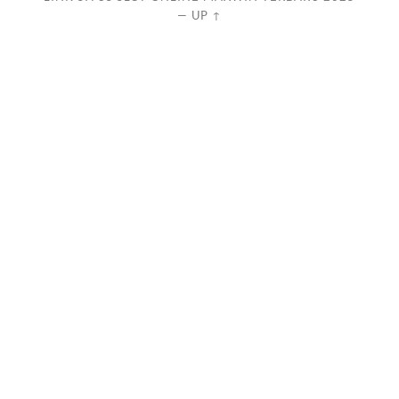
—
UP ↑