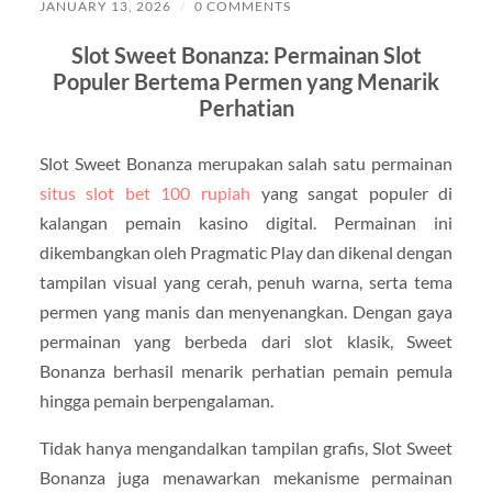
JANUARY 13, 2026
/
0 COMMENTS
Slot Sweet Bonanza: Permainan Slot
Populer Bertema Permen yang Menarik
Perhatian
Slot Sweet Bonanza merupakan salah satu permainan
situs slot bet 100 rupiah
yang sangat populer di
kalangan pemain kasino digital. Permainan ini
dikembangkan oleh Pragmatic Play dan dikenal dengan
tampilan visual yang cerah, penuh warna, serta tema
permen yang manis dan menyenangkan. Dengan gaya
permainan yang berbeda dari slot klasik, Sweet
Bonanza berhasil menarik perhatian pemain pemula
hingga pemain berpengalaman.
Tidak hanya mengandalkan tampilan grafis, Slot Sweet
Bonanza juga menawarkan mekanisme permainan