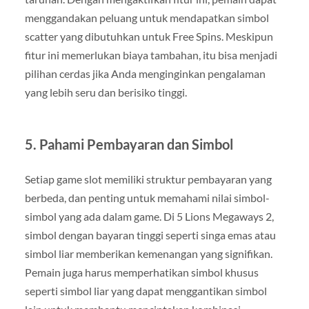
menggandakan peluang untuk mendapatkan simbol
scatter yang dibutuhkan untuk Free Spins. Meskipun
fitur ini memerlukan biaya tambahan, itu bisa menjadi
pilihan cerdas jika Anda menginginkan pengalaman
yang lebih seru dan berisiko tinggi.
5.
Pahami Pembayaran dan Simbol
Setiap game slot memiliki struktur pembayaran yang
berbeda, dan penting untuk memahami nilai simbol-
simbol yang ada dalam game. Di 5 Lions Megaways 2,
simbol dengan bayaran tinggi seperti singa emas atau
simbol liar memberikan kemenangan yang signifikan.
Pemain juga harus memperhatikan simbol khusus
seperti simbol liar yang dapat menggantikan simbol