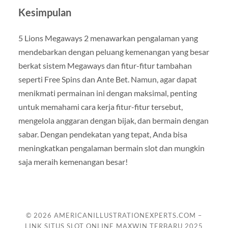
Kesimpulan
5 Lions Megaways 2 menawarkan pengalaman yang
mendebarkan dengan peluang kemenangan yang besar
berkat sistem Megaways dan fitur-fitur tambahan
seperti Free Spins dan Ante Bet. Namun, agar dapat
menikmati permainan ini dengan maksimal, penting
untuk memahami cara kerja fitur-fitur tersebut,
mengelola anggaran dengan bijak, dan bermain dengan
sabar. Dengan pendekatan yang tepat, Anda bisa
meningkatkan pengalaman bermain slot dan mungkin
saja meraih kemenangan besar!
© 2026
AMERICANILLUSTRATIONEXPERTS.COM –
LINK SITUS SLOT ONLINE MAXWIN TERBARU 2025