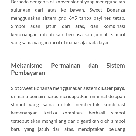
Berbeda dengan slot konvensional yang menggunakan
gulungan dari atas ke bawah, Sweet Bonanza
menggunakan sistem grid 6×5 tanpa paylines tetap.
Simbol akan jatuh dari atas, dan kombinasi
kemenangan ditentukan berdasarkan jumlah simbol
yang sama yang muncul di mana saja pada layar.
Mekanisme Permainan dan Sistem
Pembayaran
Slot Sweet Bonanza menggunakan sistem
cluster pays
,
di mana pemain harus mendapatkan minimal delapan
simbol yang sama untuk membentuk kombinasi
kemenangan. Ketika kombinasi berhasil, simbol
tersebut akan menghilang dan digantikan oleh simbol
baru yang jatuh dari atas, menciptakan peluang