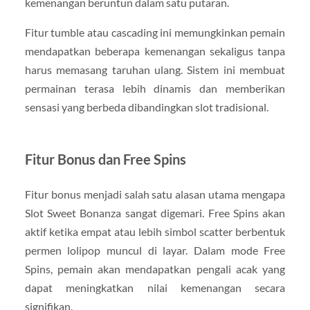
kemenangan beruntun dalam satu putaran.
Fitur tumble atau cascading ini memungkinkan pemain
mendapatkan beberapa kemenangan sekaligus tanpa
harus memasang taruhan ulang. Sistem ini membuat
permainan terasa lebih dinamis dan memberikan
sensasi yang berbeda dibandingkan slot tradisional.
Fitur Bonus dan Free Spins
Fitur bonus menjadi salah satu alasan utama mengapa
Slot Sweet Bonanza sangat digemari. Free Spins akan
aktif ketika empat atau lebih simbol scatter berbentuk
permen lolipop muncul di layar. Dalam mode Free
Spins, pemain akan mendapatkan pengali acak yang
dapat meningkatkan nilai kemenangan secara
signifikan.