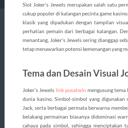
Slot Joker’s Jewels merupakan salah satu pe
cukup populer di kalangan pecinta game kasin
klasik yang dipadukan dengan tampilan vis
perhatian pemain dari berbagai kalangan. D
menantang, Joker’s Jewels sering dianggap seb
tetap menawarkan potensi kemenangan yang me
Tema dan Desain Visual Jo
Joker’s Jewels
link pusatwin
mengusung tema ka
dunia kasino. Simbol-simbol yang digunakan s
Jack, serta berbagai permata berwarna memberi
belakang permainan biasanya didominasi warn
cahaya pada simbol, sehingga menciptakan t