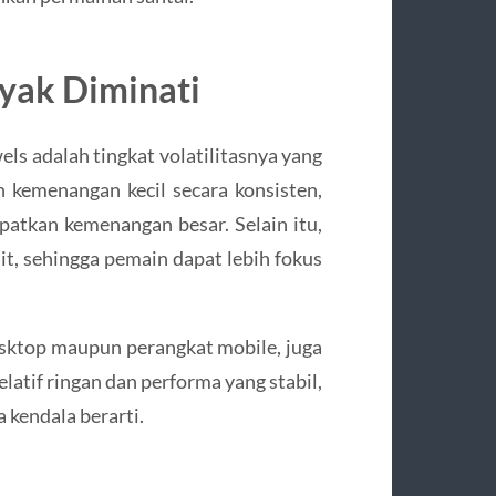
nyak Diminati
els adalah tingkat volatilitasnya yang
kemenangan kecil secara konsisten,
patkan kemenangan besar. Selain itu,
t, sehingga pemain dapat lebih fokus
esktop maupun perangkat mobile, juga
latif ringan dan performa yang stabil,
 kendala berarti.