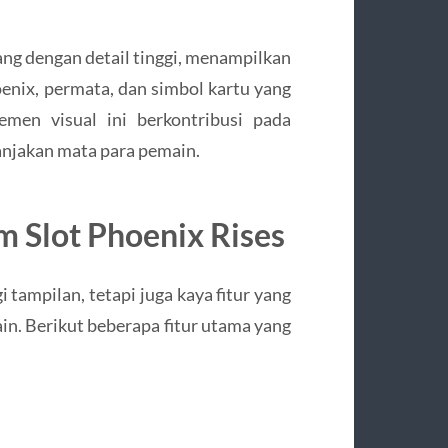
ang dengan detail tinggi, menampilkan
oenix, permata, dan simbol kartu yang
emen visual ini berkontribusi pada
njakan mata para pemain.
m Slot Phoenix Rises
 tampilan, tetapi juga kaya fitur yang
. Berikut beberapa fitur utama yang