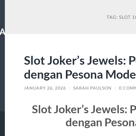
TAG:
SLOT 1
ATIONEXPERTS.COM
Slot Joker’s Jewels: 
dengan Pesona Mode
JANUARY 26, 2026
/
SARAH PAULSON
/
0 COM
Slot Joker’s Jewels:
dengan Peson