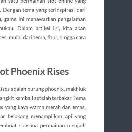
ah satu permainan slot online yang
g. Dengan tema yang terinspirasi dari
bu, game ini menawarkan pengalaman
kau. Dalam artikel ini, kita akan
s, mulai dari tema, fitur, hingga cara
ot Phoenix Rises
ises adalah burung phoenix, makhluk
ngkit kembali setelah terbakar. Tema
afis yang kaya warna merah dan emas,
tar belakang menampilkan api yang
membuat suasana permainan menjadi