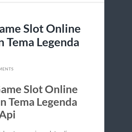
Game Slot Online
n Tema Legenda
MENTS
Game Slot Online
n Tema Legenda
Api