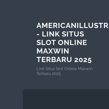
AMERICANILLUSTR
- LINK SITUS
SLOT ONLINE
MAXWIN
TERBARU 2025
Link Situs Slot Online Maxwin
Terbaru 2025