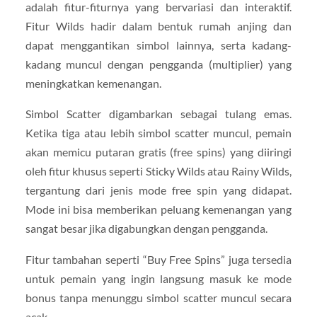
adalah fitur-fiturnya yang bervariasi dan interaktif.
Fitur Wilds hadir dalam bentuk rumah anjing dan
dapat menggantikan simbol lainnya, serta kadang-
kadang muncul dengan pengganda (multiplier) yang
meningkatkan kemenangan.
Simbol Scatter digambarkan sebagai tulang emas.
Ketika tiga atau lebih simbol scatter muncul, pemain
akan memicu putaran gratis (free spins) yang diiringi
oleh fitur khusus seperti Sticky Wilds atau Rainy Wilds,
tergantung dari jenis mode free spin yang didapat.
Mode ini bisa memberikan peluang kemenangan yang
sangat besar jika digabungkan dengan pengganda.
Fitur tambahan seperti “Buy Free Spins” juga tersedia
untuk pemain yang ingin langsung masuk ke mode
bonus tanpa menunggu simbol scatter muncul secara
acak.