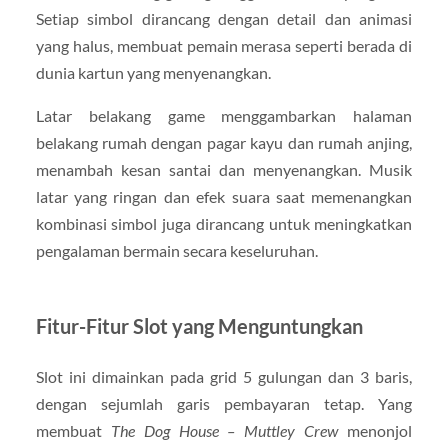
Setiap simbol dirancang dengan detail dan animasi
yang halus, membuat pemain merasa seperti berada di
dunia kartun yang menyenangkan.
Latar belakang game menggambarkan halaman
belakang rumah dengan pagar kayu dan rumah anjing,
menambah kesan santai dan menyenangkan. Musik
latar yang ringan dan efek suara saat memenangkan
kombinasi simbol juga dirancang untuk meningkatkan
pengalaman bermain secara keseluruhan.
Fitur-Fitur Slot yang Menguntungkan
Slot ini dimainkan pada grid 5 gulungan dan 3 baris,
dengan sejumlah garis pembayaran tetap. Yang
membuat
The Dog House – Muttley Crew
menonjol