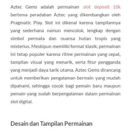
Aztec Gems adalah permainan
slot deposit 10k
bertema peradaban Aztec yang dikembangkan oleh
Pragmatic Play. Slot ini dikenal karena tampilannya
yang sederhana namun mencolok, lengkap dengan
simbol permata dan nuansa hutan tropis yang
misterius. Meskipun memiliki format klasik, permainan
ini tetap populer karena ritme permainan yang cepat,
tampilan visual yang menarik, serta fitur pengganda
yang menjadi daya tarik utama. Aztec Gems dirancang
untuk memberikan pengalaman bermain yang mudah
dipahami, sehingga cocok bagi pemain baru maupun
pemain yang sudah berpengalaman dalam permainan
slot digital.
Desain dan Tampilan Permainan