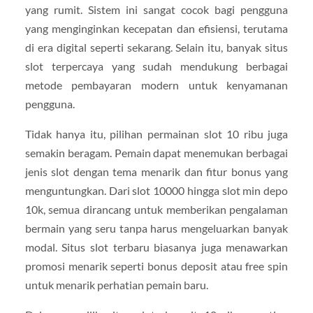
yang rumit. Sistem ini sangat cocok bagi pengguna
yang menginginkan kecepatan dan efisiensi, terutama
di era digital seperti sekarang. Selain itu, banyak situs
slot terpercaya yang sudah mendukung berbagai
metode pembayaran modern untuk kenyamanan
pengguna.
Tidak hanya itu, pilihan permainan slot 10 ribu juga
semakin beragam. Pemain dapat menemukan berbagai
jenis slot dengan tema menarik dan fitur bonus yang
menguntungkan. Dari slot 10000 hingga slot min depo
10k, semua dirancang untuk memberikan pengalaman
bermain yang seru tanpa harus mengeluarkan banyak
modal. Situs slot terbaru biasanya juga menawarkan
promosi menarik seperti bonus deposit atau free spin
untuk menarik perhatian pemain baru.