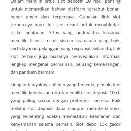
Dalam memilih situs slot deposit 10 ribu, penting
untuk memastikan bahwa platform tersebut benar-
benar aman dan terpercaya. Gunakan link slot
terpercaya atau link slot resmi untuk menghindari
risiko penipuan. Situs yang berkualitas biasanya
memiliki lisensi resmi, sistem keamanan yang baik,
serta layanan pelanggan yang responsif. Selain itu, link
slot terbaik juga biasanya menyediakan informasi
lengkap mengenai permainan, peluang kemenangan,
dan panduan bermain.
Dengan banyaknya pilihan yang tersedia, pemain kini
memiliki kebebasan untuk memilih slot deposit 10 rb
yang paling sesuai dengan preferensi mereka. Baik
melalui slot deposit dana maupun metode lainnya,
yang terpenting adalah memastikan keamanan dan
kenyamanan selama bermain. Slot depo 10k gacor