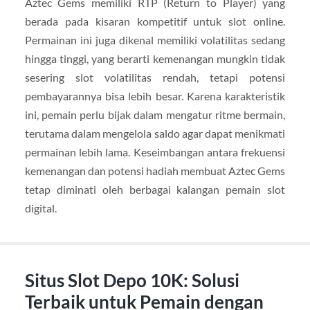
Aztec Gems memiliki RTP (Return to Player) yang
berada pada kisaran kompetitif untuk slot online.
Permainan ini juga dikenal memiliki volatilitas sedang
hingga tinggi, yang berarti kemenangan mungkin tidak
sesering slot volatilitas rendah, tetapi potensi
pembayarannya bisa lebih besar. Karena karakteristik
ini, pemain perlu bijak dalam mengatur ritme bermain,
terutama dalam mengelola saldo agar dapat menikmati
permainan lebih lama. Keseimbangan antara frekuensi
kemenangan dan potensi hadiah membuat Aztec Gems
tetap diminati oleh berbagai kalangan pemain slot
digital.
Situs Slot Depo 10K: Solusi
Terbaik untuk Pemain dengan