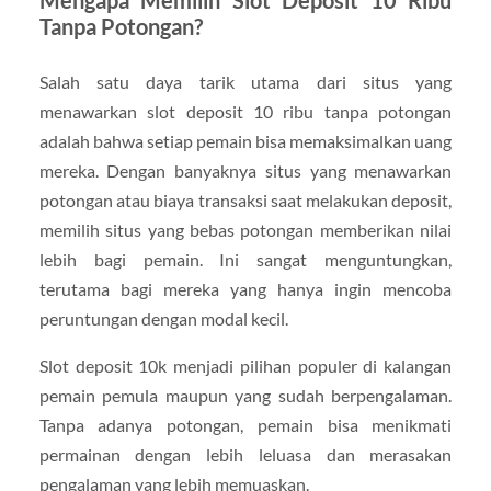
Mengapa Memilih Slot Deposit 10 Ribu
Tanpa Potongan?
Salah satu daya tarik utama dari situs yang
menawarkan slot deposit 10 ribu tanpa potongan
adalah bahwa setiap pemain bisa memaksimalkan uang
mereka. Dengan banyaknya situs yang menawarkan
potongan atau biaya transaksi saat melakukan deposit,
memilih situs yang bebas potongan memberikan nilai
lebih bagi pemain. Ini sangat menguntungkan,
terutama bagi mereka yang hanya ingin mencoba
peruntungan dengan modal kecil.
Slot deposit 10k menjadi pilihan populer di kalangan
pemain pemula maupun yang sudah berpengalaman.
Tanpa adanya potongan, pemain bisa menikmati
permainan dengan lebih leluasa dan merasakan
pengalaman yang lebih memuaskan.