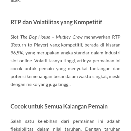
RTP dan Volatilitas yang Kompetitif
Slot
The Dog House – Muttley Crew
menawarkan RTP
(Return to Player) yang kompetitif, berada di kisaran
96,5%, yang merupakan angka standar dalam industri
slot online. Volatilitasnya tinggi, artinya permainan ini
cocok untuk pemain yang menyukai tantangan dan
potensi kemenangan besar dalam waktu singkat, meski
dengan risiko yang juga tinggi.
Cocok untuk Semua Kalangan Pemain
Salah satu kelebihan dari permainan ini adalah
fleksibilitas dalam nilai taruhan. Dengan taruhan