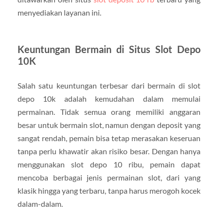
menyediakan layanan ini.
Keuntungan Bermain di Situs Slot Depo
10K
Salah satu keuntungan terbesar dari bermain di slot
depo 10k adalah kemudahan dalam memulai
permainan. Tidak semua orang memiliki anggaran
besar untuk bermain slot, namun dengan deposit yang
sangat rendah, pemain bisa tetap merasakan keseruan
tanpa perlu khawatir akan risiko besar. Dengan hanya
menggunakan slot depo 10 ribu, pemain dapat
mencoba berbagai jenis permainan slot, dari yang
klasik hingga yang terbaru, tanpa harus merogoh kocek
dalam-dalam.