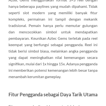
hanya beberapa paylines yang mudah dipahami. Tidak
seperti slot modern yang memiliki banyak fitur
kompleks, permainan ini tampil dengan mekanik
tradisional. Pemain hanya perlu memutar gulungan
dan mencocokkan simbol untuk mendapatkan
pembayaran. Keunikan Aztec Gems terletak pada reel
keempat yang berfungsi sebagai pengganda. Reel ini
tidak berisi simbol biasa, melainkan angka pengganda
yang dapat meningkatkan nilai kemenangan secara
signifikan, mulai dari 1x hingga 15x. Adanya pengganda
ini memberikan potensi kemenangan lebih besar tanpa
menambah kerumitan gameplay.
Fitur Pengganda sebagai Daya Tarik Utama