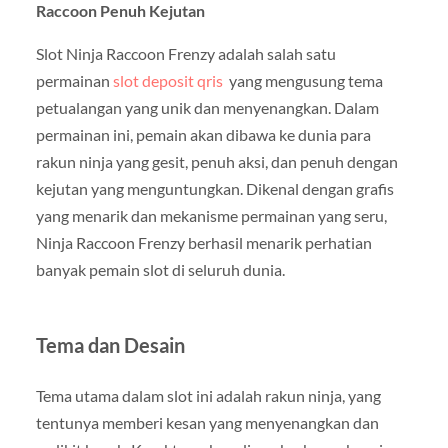
Raccoon Penuh Kejutan
Slot Ninja Raccoon Frenzy adalah salah satu
permainan
slot deposit qris
yang mengusung tema
petualangan yang unik dan menyenangkan. Dalam
permainan ini, pemain akan dibawa ke dunia para
rakun ninja yang gesit, penuh aksi, dan penuh dengan
kejutan yang menguntungkan. Dikenal dengan grafis
yang menarik dan mekanisme permainan yang seru,
Ninja Raccoon Frenzy berhasil menarik perhatian
banyak pemain slot di seluruh dunia.
Tema dan Desain
Tema utama dalam slot ini adalah rakun ninja, yang
tentunya memberi kesan yang menyenangkan dan