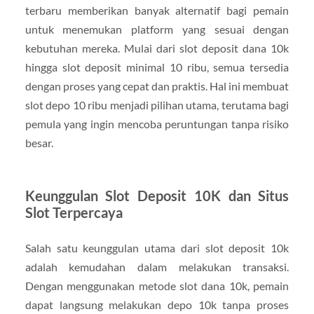
terbaru memberikan banyak alternatif bagi pemain
untuk menemukan platform yang sesuai dengan
kebutuhan mereka. Mulai dari slot deposit dana 10k
hingga slot deposit minimal 10 ribu, semua tersedia
dengan proses yang cepat dan praktis. Hal ini membuat
slot depo 10 ribu menjadi pilihan utama, terutama bagi
pemula yang ingin mencoba peruntungan tanpa risiko
besar.
Keunggulan Slot Deposit 10K dan Situs
Slot Terpercaya
Salah satu keunggulan utama dari slot deposit 10k
adalah kemudahan dalam melakukan transaksi.
Dengan menggunakan metode slot dana 10k, pemain
dapat langsung melakukan depo 10k tanpa proses