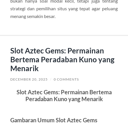
bukan hanya soal modal kecil, tetapi juga tentang
strategi dan pemilihan situs yang tepat agar peluang
menang semakin besar.
Slot Aztec Gems: Permainan
Bertema Peradaban Kuno yang
Menarik
DECEMBER 20, 2025
/
0 COMMENTS
Slot Aztec Gems: Permainan Bertema
Peradaban Kuno yang Menarik
Gambaran Umum Slot Aztec Gems