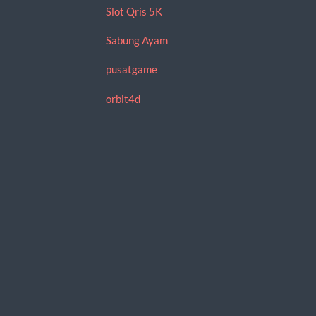
Slot Qris 5K
Sabung Ayam
pusatgame
orbit4d