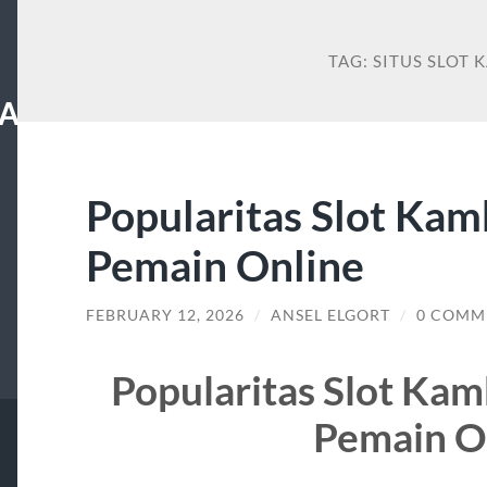
TAG:
SITUS SLOT
ATIONEXPERTS.COM
Popularitas Slot Kam
Pemain Online
FEBRUARY 12, 2026
/
ANSEL ELGORT
/
0 COMM
Popularitas Slot Kam
Pemain O