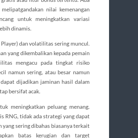
t melipatgandakan nilai kemenangan
rancang untuk meningkatkan variasi
ebih dinamis.
Player) dan volatilitas sering muncul.
uhan yang dikembalikan kepada pemain
ilitas mengacu pada tingkat risiko
il namun sering, atau besar namun
 dapat dijadikan jaminan hasil dalam
tap bersifat acak.
ntuk meningkatkan peluang menang.
s RNG, tidak ada strategi yang dapat
ang sering dibahas biasanya terkait
pkan batas kerugian dan target