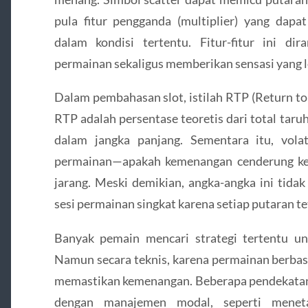
pula fitur pengganda (multiplier) yang dapa
dalam kondisi tertentu. Fitur-fitur ini di
permainan sekaligus memberikan sensasi yang l
Dalam pembahasan slot, istilah RTP (Return to 
RTP adalah persentase teoretis dari total tar
dalam jangka panjang. Sementara itu, volat
permainan—apakah kemenangan cenderung kec
jarang. Meski demikian, angka-angka ini tidak
sesi permainan singkat karena setiap putaran te
Banyak pemain mencari strategi tertentu u
Namun secara teknis, karena permainan berbasi
memastikan kemenangan. Beberapa pendekatan y
dengan manajemen modal, seperti meneta