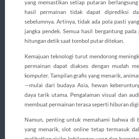
yang memastikan setiap putaran berlangsung 
hasil permainan tidak dapat diprediksi d
sebelumnya. Artinya, tidak ada pola pasti y
jangka pendek. Semua hasil bergantung pada 
hitungan detik saat tombol putar ditekan.
Kemajuan teknologi turut mendorong meningka
permainan dapat diakses dengan mudah mela
komputer. Tampilan grafis yang menarik, animas
—mulai dari budaya Asia, hewan keberuntun
daya tarik utama. Pengalaman visual dan audi
membuat permainan terasa seperti hiburan digi
Namun, penting untuk memahami bahwa di b
yang menarik, slot online tetap termasuk dal
melibatkan risiko kehilangan uang dan berpot