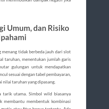
gi Umum, dan Risiko
ipahami
menang tidak berbeda jauh dari slot
l taruhan, menentukan jumlah garis
memutar gulungan untuk mendapatkan
uncul sesuai dengan tabel pembayaran,
nilai taruhan yang dipasang.
 tarik utama. Simbol wild biasanya
ntuk membantu membentuk kombinasi
ratis atau fitur bonus tertentu. Ada