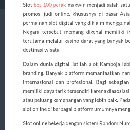
Slot
bet 100 perak
maxwin menjadi salah satu 
promosi judi online, khususnya di pasar Asi
permainan slot digital yang diklaim menggunak
Negara tersebut memang dikenal memiliki i
terutama melalui kasino darat yang banyak b
destinasi wisata.
Dalam dunia digital, istilah slot Kamboja leb
branding. Banyak platform memanfaatkan na
internasional dan profesional. Bagi sebagian
memiliki daya tarik tersendiri karena diasosia
atau peluang kemenangan yang lebih baik. Pad
slot online di berbagai platform umumnya meng
Slot online bekerja dengan sistem Random Num