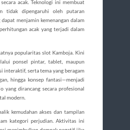
secara acak. Teknologi ini membuat
an tidak dipengaruhi oleh putaran
ang dapat menjamin kemenangan dalam
perhitungan acak yang terjadi dalam
tnya popularitas slot Kamboja. Kini
lui ponsel pintar, tablet, maupun
i interaktif, serta tema yang beragam
gan, hingga konsep fantasi—menjadi
o yang dirancang secara profesional
tal modern.
alik kemudahan akses dan tampilan
am kategori perjudian. Aktivitas ini
ensi menimbulkan dampak negatif jika