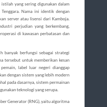
istilah yang sering digunakan dalam
a Tenggara. Nama ini identik dengan
an server atau lisensi dari Kamboja.
ndustri perjudian yang berkembang,
eroperasi di kawasan perbatasan dan
ih banyak berfungsi sebagai strategi
ma tersebut untuk memberikan kesan
 pemain, label luar negeri dianggap
sikan dengan sistem yang lebih modern
ahal pada dasarnya, sistem permainan
gunakan teknologi yang serupa.
ber Generator (RNG), yaitu algoritma