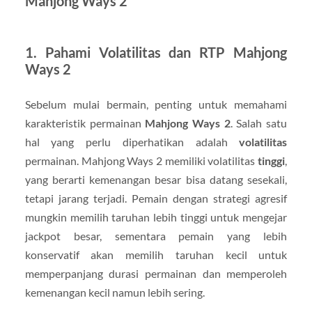
Mahjong Ways 2
1. Pahami Volatilitas dan RTP Mahjong
Ways 2
Sebelum mulai bermain, penting untuk memahami
karakteristik permainan
Mahjong Ways 2
. Salah satu
hal yang perlu diperhatikan adalah
volatilitas
permainan. Mahjong Ways 2 memiliki volatilitas
tinggi
,
yang berarti kemenangan besar bisa datang sesekali,
tetapi jarang terjadi. Pemain dengan strategi agresif
mungkin memilih taruhan lebih tinggi untuk mengejar
jackpot besar, sementara pemain yang lebih
konservatif akan memilih taruhan kecil untuk
memperpanjang durasi permainan dan memperoleh
kemenangan kecil namun lebih sering.