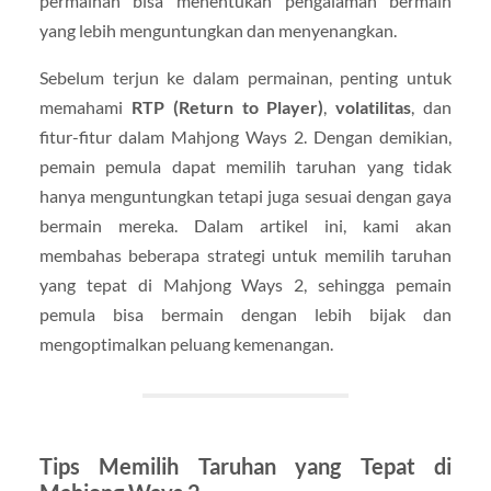
permainan bisa menentukan pengalaman bermain
yang lebih menguntungkan dan menyenangkan.
Sebelum terjun ke dalam permainan, penting untuk
memahami
RTP (Return to Player)
,
volatilitas
, dan
fitur-fitur dalam Mahjong Ways 2. Dengan demikian,
pemain pemula dapat memilih taruhan yang tidak
hanya menguntungkan tetapi juga sesuai dengan gaya
bermain mereka. Dalam artikel ini, kami akan
membahas beberapa strategi untuk memilih taruhan
yang tepat di Mahjong Ways 2, sehingga pemain
pemula bisa bermain dengan lebih bijak dan
mengoptimalkan peluang kemenangan.
Tips Memilih Taruhan yang Tepat di