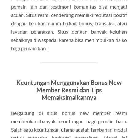
pemain lain dan testimoni komunitas bisa menjadi
acuan. Situs resmi cenderung memiliki reputasi positif
dengan keluhan minim terkait bonus, transaksi, atau
layanan pelanggan. Situs dengan banyak keluhan
sebaiknya diwaspadai karena bisa menimbulkan risiko
bagi pemain baru.
Keuntungan Menggunakan Bonus New
Member Resmi dan Tips
Memaksimalkannya
Bergabung di situs bonus new member resmi
memberikan banyak keuntungan bagi pemain baru.
Salah satu keuntungan utama adalah tambahan modal
untuk mencoba berbagai permainan. Modal ini