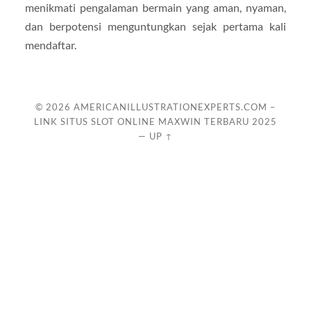
menikmati pengalaman bermain yang aman, nyaman,
dan berpotensi menguntungkan sejak pertama kali
mendaftar.
© 2026
AMERICANILLUSTRATIONEXPERTS.COM –
LINK SITUS SLOT ONLINE MAXWIN TERBARU 2025
—
UP ↑