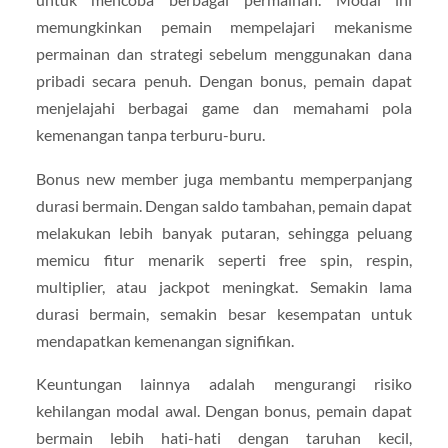
memungkinkan pemain mempelajari mekanisme
permainan dan strategi sebelum menggunakan dana
pribadi secara penuh. Dengan bonus, pemain dapat
menjelajahi berbagai game dan memahami pola
kemenangan tanpa terburu-buru.
Bonus new member juga membantu memperpanjang
durasi bermain. Dengan saldo tambahan, pemain dapat
melakukan lebih banyak putaran, sehingga peluang
memicu fitur menarik seperti free spin, respin,
multiplier, atau jackpot meningkat. Semakin lama
durasi bermain, semakin besar kesempatan untuk
mendapatkan kemenangan signifikan.
Keuntungan lainnya adalah mengurangi risiko
kehilangan modal awal. Dengan bonus, pemain dapat
bermain lebih hati-hati dengan taruhan kecil,