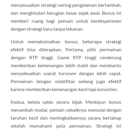
menyesuaikan strategi seiring pengalaman bertambah,
dan menghindari kerugian besar sejak awal. Bonus ini
memberi ruang bagi pemain untuk bereksperimen
dengan strategi baru tanpa tekanan.
Untuk memaksimalkan bonus, beberapa strategi
efektif bisa diterapkan. Pertama, pilih permainan
dengan RTP tinggi. Game RTP tinggi cenderung
memberikan kemenangan lebih stabil dan membantu
menyelesaikan syarat turnover dengan lebih cepat.
Permainan dengan volatilitas sedang juga efektif
karena memberikan kemenangan kecil tapi konsisten.
Kedua, kelola saldo secara bijak. Meskipun bonus
menambah modal, pemain sebaiknya memulai dengan
taruhan kecil dan meningkatkannya secara bertahap
setelah memahami pola permainan. Strategi ini