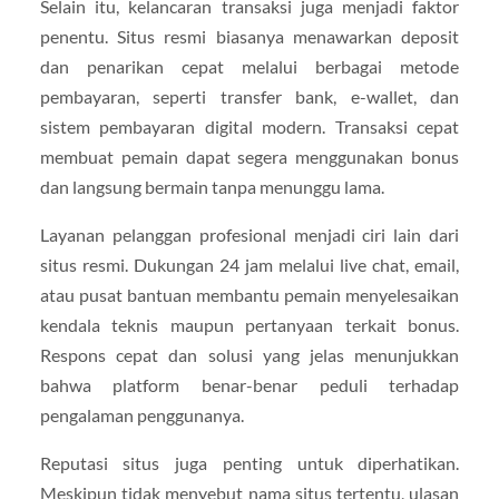
Selain itu, kelancaran transaksi juga menjadi faktor
penentu. Situs resmi biasanya menawarkan deposit
dan penarikan cepat melalui berbagai metode
pembayaran, seperti transfer bank, e-wallet, dan
sistem pembayaran digital modern. Transaksi cepat
membuat pemain dapat segera menggunakan bonus
dan langsung bermain tanpa menunggu lama.
Layanan pelanggan profesional menjadi ciri lain dari
situs resmi. Dukungan 24 jam melalui live chat, email,
atau pusat bantuan membantu pemain menyelesaikan
kendala teknis maupun pertanyaan terkait bonus.
Respons cepat dan solusi yang jelas menunjukkan
bahwa platform benar-benar peduli terhadap
pengalaman penggunanya.
Reputasi situs juga penting untuk diperhatikan.
Meskipun tidak menyebut nama situs tertentu, ulasan