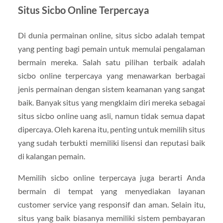
Situs Sicbo Online Terpercaya
Di dunia permainan online, situs sicbo adalah tempat
yang penting bagi pemain untuk memulai pengalaman
bermain mereka. Salah satu pilihan terbaik adalah
sicbo online terpercaya yang menawarkan berbagai
jenis permainan dengan sistem keamanan yang sangat
baik. Banyak situs yang mengklaim diri mereka sebagai
situs sicbo online uang asli, namun tidak semua dapat
dipercaya. Oleh karena itu, penting untuk memilih situs
yang sudah terbukti memiliki lisensi dan reputasi baik
di kalangan pemain.
Memilih sicbo online terpercaya juga berarti Anda
bermain di tempat yang menyediakan layanan
customer service yang responsif dan aman. Selain itu,
situs yang baik biasanya memiliki sistem pembayaran