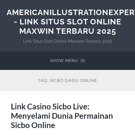
AMERICANILLUSTRATIONEXPE
- LINK SITUS SLOT ONLINE
MAXWIN TERBARU 2025
Link Situs Slot Online Maxwin Terbaru 2025
SHOW MENU
TAG:
SICBO DADU ONLINE
Link Casino Sicbo Live:
Menyelami Dunia Permainan
Sicbo Online