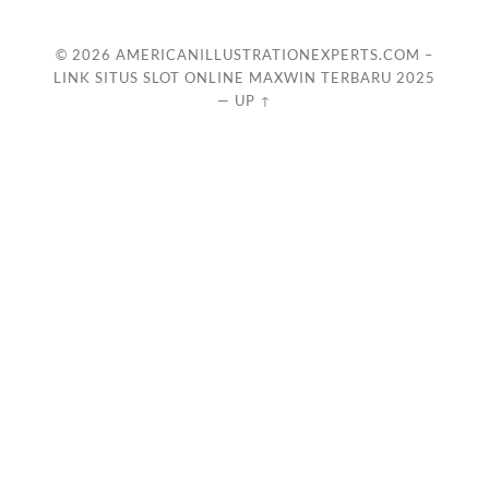
© 2026
AMERICANILLUSTRATIONEXPERTS.COM –
LINK SITUS SLOT ONLINE MAXWIN TERBARU 2025
—
UP ↑