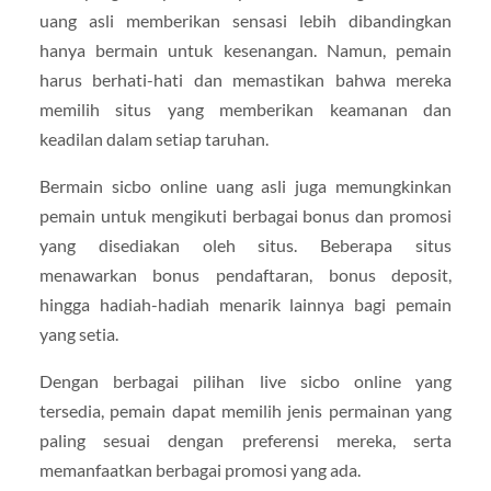
uang asli memberikan sensasi lebih dibandingkan
hanya bermain untuk kesenangan. Namun, pemain
harus berhati-hati dan memastikan bahwa mereka
memilih situs yang memberikan keamanan dan
keadilan dalam setiap taruhan.
Bermain sicbo online uang asli juga memungkinkan
pemain untuk mengikuti berbagai bonus dan promosi
yang disediakan oleh situs. Beberapa situs
menawarkan bonus pendaftaran, bonus deposit,
hingga hadiah-hadiah menarik lainnya bagi pemain
yang setia.
Dengan berbagai pilihan live sicbo online yang
tersedia, pemain dapat memilih jenis permainan yang
paling sesuai dengan preferensi mereka, serta
memanfaatkan berbagai promosi yang ada.