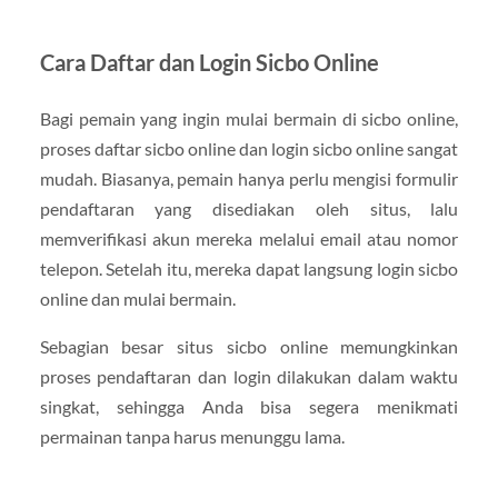
Cara Daftar dan Login Sicbo Online
Bagi pemain yang ingin mulai bermain di sicbo online,
proses daftar sicbo online dan login sicbo online sangat
mudah. Biasanya, pemain hanya perlu mengisi formulir
pendaftaran yang disediakan oleh situs, lalu
memverifikasi akun mereka melalui email atau nomor
telepon. Setelah itu, mereka dapat langsung login sicbo
online dan mulai bermain.
Sebagian besar situs sicbo online memungkinkan
proses pendaftaran dan login dilakukan dalam waktu
singkat, sehingga Anda bisa segera menikmati
permainan tanpa harus menunggu lama.