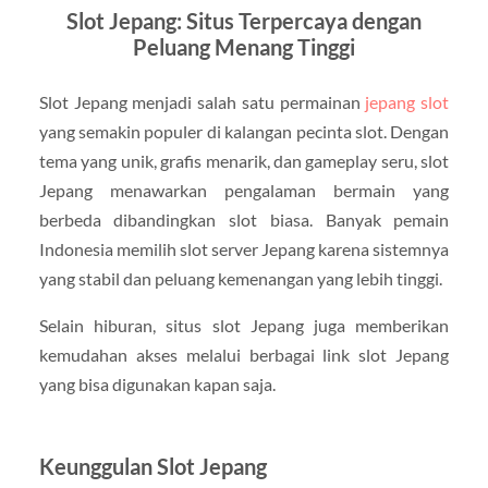
Slot Jepang: Situs Terpercaya dengan
Peluang Menang Tinggi
Slot Jepang menjadi salah satu permainan
jepang slot
yang semakin populer di kalangan pecinta slot. Dengan
tema yang unik, grafis menarik, dan gameplay seru, slot
Jepang menawarkan pengalaman bermain yang
berbeda dibandingkan slot biasa. Banyak pemain
Indonesia memilih slot server Jepang karena sistemnya
yang stabil dan peluang kemenangan yang lebih tinggi.
Selain hiburan, situs slot Jepang juga memberikan
kemudahan akses melalui berbagai link slot Jepang
yang bisa digunakan kapan saja.
Keunggulan Slot Jepang