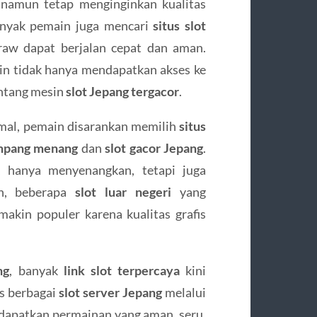
namun
tetap
menginginkan
kualitas
nyak
pemain
juga
mencari
situs
slot
draw
dapat
berjalan
cepat
dan
aman.
in
tidak
hanya
mendapatkan
akses
ke
ntang
mesin
slot
Jepang
tergacor
.
mal,
pemain
disarankan
memilih
situs
mpang
menang
dan
slot
gacor
Jepang
.
ak
hanya
menyenangkan,
tetapi
juga
an,
beberapa
slot
luar
negeri
yang
emakin
populer
karena
kualitas
grafis
ng
,
banyak
link
slot
terpercaya
kini
es
berbagai
slot
server
Jepang
melalui
dapatkan
permainan
yang
aman,
seru,