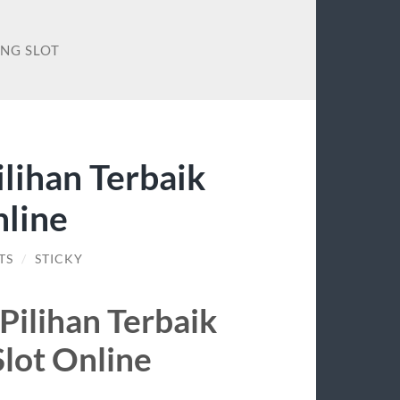
ANG SLOT
ilihan Terbaik
nline
TS
/
STICKY
Pilihan
Terbaik
Slot
Online