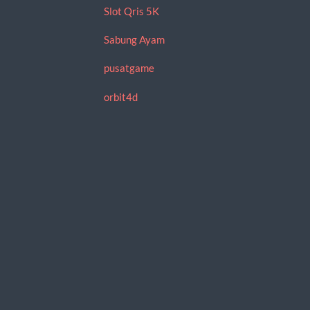
Slot Qris 5K
Sabung Ayam
pusatgame
orbit4d