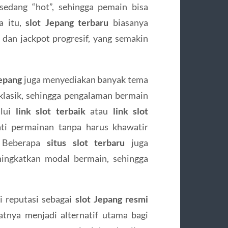
sedang “
hot”,
sehingga
pemain
bisa
ya
itu,
slot
Jepang
terbaru
biasanya
n
dan
jackpot
progresif,
yang
semakin
epang
juga
menyediakan
banyak
tema
klasik,
sehingga
pengalaman
bermain
alui
link
slot
terbaik
atau
link
slot
ati
permainan
tanpa
harus
khawatir
.
Beberapa
situs
slot
terbaru
juga
ingkatkan
modal
bermain,
sehingga
ki
reputasi
sebagai
slot
Jepang
resmi
atnya
menjadi
alternatif
utama
bagi