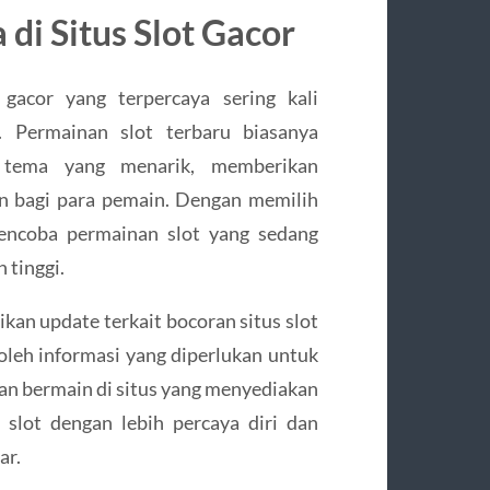
 di Situs Slot Gacor
 gacor yang terpercaya sering kali
 Permainan slot terbaru biasanya
an tema yang menarik, memberikan
n bagi para pemain. Dengan memilih
mencoba permainan slot yang sedang
 tinggi.
ikan update terkait bocoran situs slot
leh informasi yang diperlukan untuk
 bermain di situs yang menyediakan
slot dengan lebih percaya diri dan
ar.