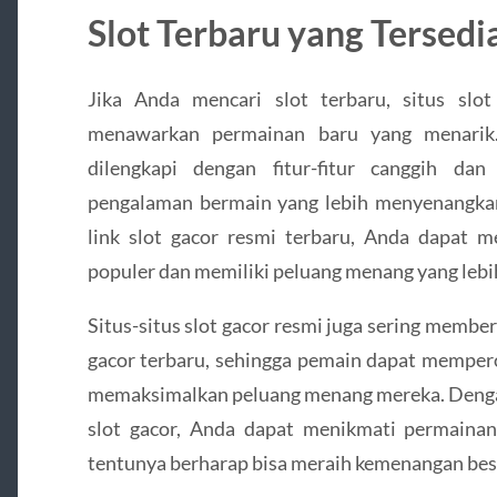
Slot Terbaru yang Tersedia
Jika Anda mencari slot terbaru, situs slot
menawarkan permainan baru yang menarik.
dilengkapi dengan fitur-fitur canggih d
pengalaman bermain yang lebih menyenangka
link slot gacor resmi terbaru, Anda dapat 
populer dan memiliki peluang menang yang lebih
Situs-situs slot gacor resmi juga sering member
gacor terbaru, sehingga pemain dapat mempero
memaksimalkan peluang menang mereka. Dengan
slot gacor, Anda dapat menikmati permainan 
tentunya berharap bisa meraih kemenangan bes