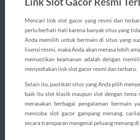
Link Slot Gacor Resmi Ter
Mencari link slot gacor yang resmi dan terb
perlu berhati-hati karena banyak situs yang ti
Anda memilih untuk bermain di situs yang sud
lisensi resmi, maka Anda akan merasa lebih ama
memastikan keamanan adalah dengan memili
menyediakan link slot gacor resmi dan terbaru.
Selain itu, pastikan situs yang Anda pilih meny
baik itu slot klasik maupun slot dengan tema
merasakan berbagai pengalaman bermain ya
mencoba slot gacor gampang menang, carila
secara transparan mengenai peluang menang di 