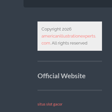
Copyright 2026
americanillustrationexperts.
com
. All rights reserved
Official Website
situs slot gacor