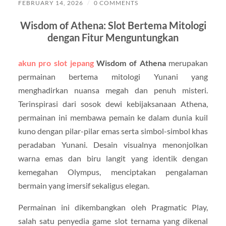
FEBRUARY 14, 2026
/
0 COMMENTS
Wisdom of Athena
: Slot Bertema Mitologi
dengan Fitur Menguntungkan
akun pro slot jepang
Wisdom of Athena
merupakan
permainan bertema mitologi Yunani yang
menghadirkan nuansa megah dan penuh misteri.
Terinspirasi dari sosok dewi kebijaksanaan Athena,
permainan ini membawa pemain ke dalam dunia kuil
kuno dengan pilar-pilar emas serta simbol-simbol khas
peradaban Yunani. Desain visualnya menonjolkan
warna emas dan biru langit yang identik dengan
kemegahan Olympus, menciptakan pengalaman
bermain yang imersif sekaligus elegan.
Permainan ini dikembangkan oleh
Pragmatic Play
,
salah satu penyedia game slot ternama yang dikenal