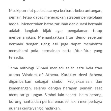
Meskipun slot pada dasarnya berbasis keberuntungan,
pemain tetap dapat menerapkan strategi pengelolaan
modal. Menentukan batas taruhan dan durasi bermain
adalah langkah bijak agar pengalaman tetap
menyenangkan. Memanfaatkan fitur demo sebelum
bermain dengan uang asli juga dapat membantu
memahami pola permainan serta fitur-fitur yang
tersedia.
Tema mitologi Yunani menjadi salah satu kekuatan
utama Wisdom of Athena. Karakter dewi Athena
digambarkan sebagai simbol kebijaksanaan dan
kemenangan, selaras dengan harapan pemain saat
memutar gulungan. Simbol lain seperti helm perang,
burung hantu, dan perisai emas semakin memperkaya
nuansa cerita yang dihadirkan.