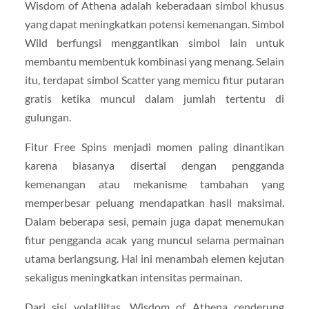
Wisdom of Athena adalah keberadaan simbol khusus
yang dapat meningkatkan potensi kemenangan. Simbol
Wild berfungsi menggantikan simbol lain untuk
membantu membentuk kombinasi yang menang. Selain
itu, terdapat simbol Scatter yang memicu fitur putaran
gratis ketika muncul dalam jumlah tertentu di
gulungan.
Fitur Free Spins menjadi momen paling dinantikan
karena biasanya disertai dengan pengganda
kemenangan atau mekanisme tambahan yang
memperbesar peluang mendapatkan hasil maksimal.
Dalam beberapa sesi, pemain juga dapat menemukan
fitur pengganda acak yang muncul selama permainan
utama berlangsung. Hal ini menambah elemen kejutan
sekaligus meningkatkan intensitas permainan.
Dari sisi volatilitas, Wisdom of Athena cenderung