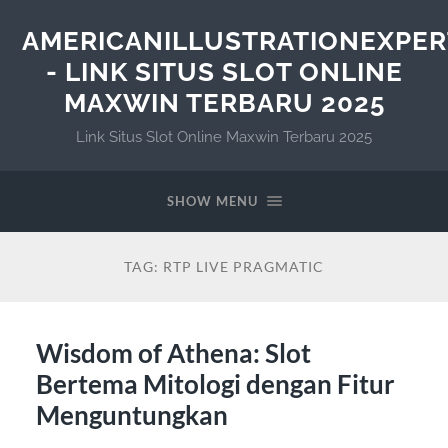
AMERICANILLUSTRATIONEXPE
- LINK SITUS SLOT ONLINE
MAXWIN TERBARU 2025
Link Situs Slot Online Maxwin Terbaru 2025
SHOW MENU
TAG:
RTP LIVE PRAGMATIC
Wisdom of Athena: Slot
Bertema Mitologi dengan Fitur
Menguntungkan